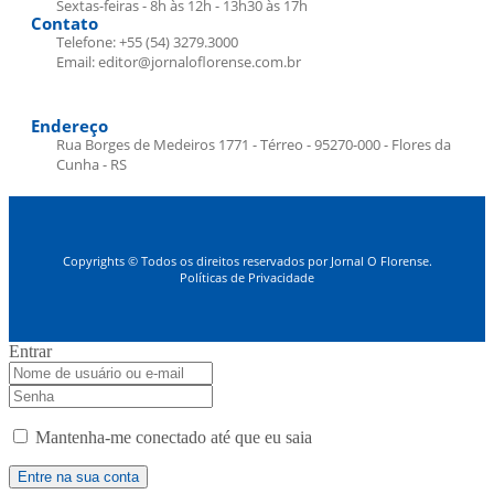
Sextas-feiras - 8h às 12h - 13h30 às 17h
Contato
Telefone: +55 (54) 3279.3000
Email: editor@jornaloflorense.com.br
Endereço
Rua Borges de Medeiros 1771 - Térreo - 95270-000 - Flores da
Cunha - RS
Copyrights © Todos os direitos reservados por Jornal O Florense.
Políticas de Privacidade
Entrar
Mantenha-me conectado até que eu saia