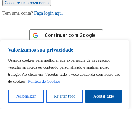
Tem uma conta?
Faça login aqui
Continuar com
Google
Valorizamos sua privacidade
Usamos cookies para melhorar sua experiência de navegação,
veicular anúncios ou conteúdo personalizado e analisar nosso
tráfego. Ao clicar em "Aceitar tudo", você concorda com nosso uso
Tem certeza de que deseja
de cookies.
Política de Cookies
desbloquear esta publicação?
Personalizar
Rejeitar tudo
Aceitar tudo
Desbloquear esquerda : 0
Sim
Não