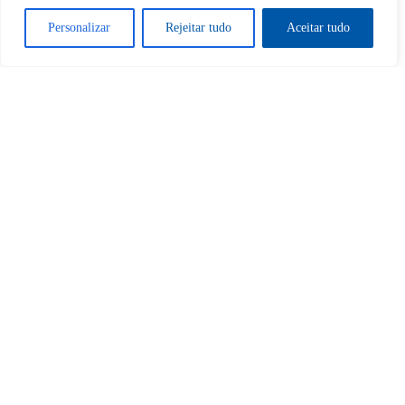
Sim
Não
Personalizar
Rejeitar tudo
Aceitar tudo
Tem certeza de que deseja
cancelar a assinatura?
Sim
Não
Home