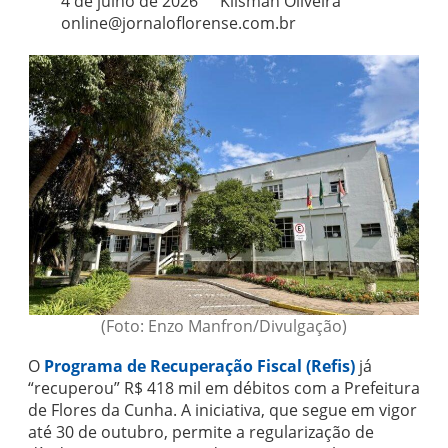
4 de julho de 2026
Klisman Oliveira
online@jornaloflorense.com.br
(Foto: Enzo Manfron/Divulgação)
O
Programa de Recuperação Fiscal (Refis)
já
“recuperou” R$ 418 mil em débitos com a Prefeitura
de Flores da Cunha. A iniciativa, que segue em vigor
até 30 de outubro, permite a regularização de