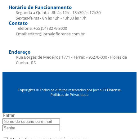
Horário de Funcionamento
Segunda a Quinta - 8h às 12h - 13h30 às 17h30
Sextas-feiras - 8h às 12h - 13h30 às 17h
Contato
Telefone: +55 (54) 3279.3000
Email: editor@jornaloflorense.com.br
Endereço
Rua Borges de Medeiros 1771 - Térreo - 95270-000 - Flores da
Cunha - RS
Copyrights © Todos os direitos reservados por Jornal O Florense.
Políticas de Privacidade
Entrar