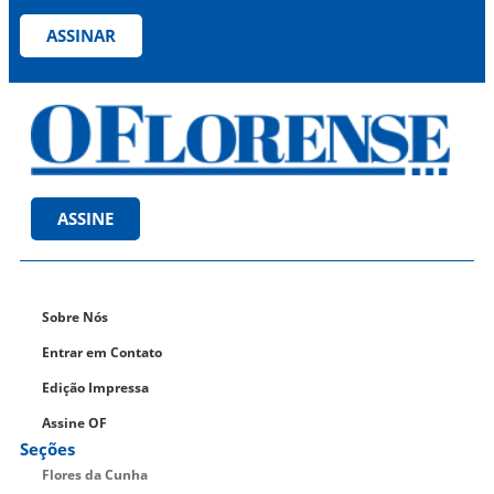
ASSINAR
ASSINE
Sobre Nós
Entrar em Contato
Edição Impressa
Assine OF
Seções
Flores da Cunha