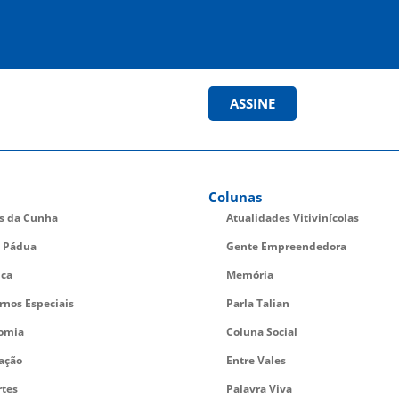
ASSINE
Colunas
es da Cunha
Atualidades Vitivinícolas
 Pádua
Gente Empreendedora
ica
Memória
rnos Especiais
Parla Talian
omia
Coluna Social
ação
Entre Vales
rtes
Palavra Viva