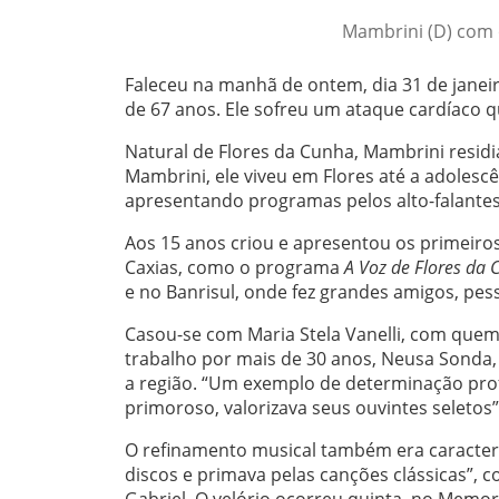
Mambrini (D) com o 
Faleceu na manhã de ontem, dia 31 de janeiro,
de 67 anos. Ele sofreu um ataque cardíaco 
Natural de Flores da Cunha, Mambrini residi
Mambrini, ele viveu em Flores até a adolescê
apresentando programas pelos alto-falantes 
Aos 15 anos criou e apresentou os primeiros
Caxias, como o programa
A Voz de Flores da
e no Banrisul, onde fez grandes amigos, pes
Casou-se com Maria Stela Vanelli, com quem t
trabalho por mais de 30 anos, Neusa Sonda
a região. “Um exemplo de determinação pro
primoroso, valorizava seus ouvintes seletos”
O refinamento musical também era caracterí
discos e primava pelas canções clássicas”, c
Gabriel. O velório ocorreu quinta, no Memor