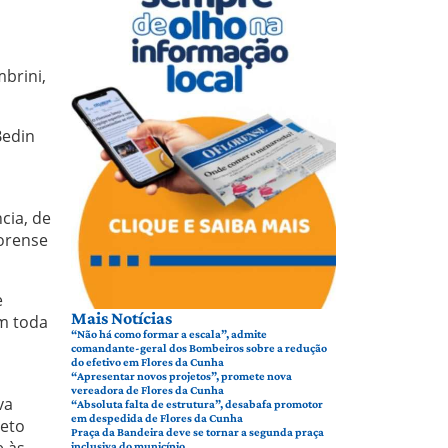
mbrini,
Bedin
cia, de
orense
e
Mais Notícias
m toda
“Não há como formar a escala”, admite
comandante-geral dos Bombeiros sobre a redução
do efetivo em Flores da Cunha
“Apresentar novos projetos”, promete nova
vereadora de Flores da Cunha
va
“Absoluta falta de estrutura”, desabafa promotor
em despedida de Flores da Cunha
neto
Praça da Bandeira deve se tornar a segunda praça
e às
inclusiva do município