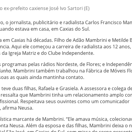
ex-prefeito caxiense José Ivo Sartori (E)
 o jornalista, publicitário e radialista Carlos Francisco Ma
quando estava em casa, em Caxias do Sul.
a em Caxias há décadas. Filho de Adão Mambrini e Metilde 
ncia. Aqui ele começou a carreira de radialista aos 12 anos,
da Igreja Matriz e do Clube Independente.
 programas pelas rádios Nordeste, de Flores; e Independên
 Cunha
. Mambrini também trabalhou na Fábrica de Móveis Fl
soas as quais ainda mantinha contato.
eve duas filhas, Rafaela e Grasiela. A assessora e colega d
, ressalta que Mambrini tinha um relacionamento amplo co
fissional. Respeitava seus ouvintes como um comunicador
, afirma Neusa.
stica marcante de Mambrini. “Ele amava música, coleciona
onta Neusa. Além da esposa e das filhas, Mambrini deixa o 
ial São José, em Caxias do Sul, com missa de corpo present