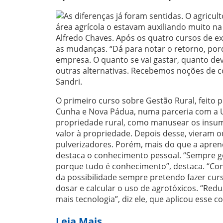
As diferenças já foram sentidas. O agricul
área agrícola o estavam auxiliando muito n
Alfredo Chaves. Após os quatro cursos de ex
as mudanças. “Dá para notar o retorno, po
empresa. O quanto se vai gastar, quanto dev
outras alternativas. Recebemos noções de c
Sandri.
O primeiro curso sobre Gestão Rural, feito 
Cunha e Nova Pádua, numa parceria com a U
propriedade rural, como manusear os insumo
valor à propriedade. Depois desse, vieram 
pulverizadores. Porém, mais do que a apren
destaca o conhecimento pessoal. “Sempre go
porque tudo é conhecimento”, destaca. “Con
da possibilidade sempre pretendo fazer curs
dosar e calcular o uso de agrotóxicos. “Red
mais tecnologia”, diz ele, que aplicou esse c
Leia Mais