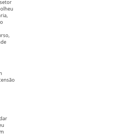
 setor
colheu
ria,
do
urso,
nde
m
etensão
udar
eu
um