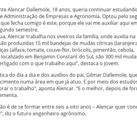
te Alencar Dallemole, 18 anos, queria continuar estudand
ntre Administração de Empresas e Agronomia. Optou pelo s
 que fecha comigo é este, porque ele vai me auxiliar aqui e
egundo semestre.
 Alencar trabalha nos viveiros da família, onde auxilia na
ão produzidas 15 mil bandejas de mudas cítricas (laranjeira
iças (alface, tomate, couve-flor, brócolis, pimentão, cebola,
, localizado em Benjamin Constant do Sul, são 300 mil muda
terligado com o que trabalho aqui”, destaca o jovem.
ca do dia a dia e dos auxílios do pai, Gilmar Dallemole, qu
ecimento numa área em que já atuo. E por meio dos estudo
rar o trabalho”, aponta Alencar. “E o melhor, depois de f
lementa.
o é de se formar entre seis a oito anos – Alencar quer conc
”, diz o futuro engenheiro agrônomo.