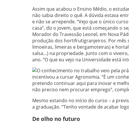
Assim que acabou o Ensino Médio, o estudan
não sabia direito o quê. A dúvida estava e
e não se arrepende. “Vejo que o único curso
casa”, diz o jovem, que está começando o s
Morador do Travessão Leonel, em Nova Pádua,
produção dos hortifrutigranjeiros. Por mês s
limoeiras, limeiras e bergamoteiras) e hortal
salsa…) na propriedade. Junto com o viveiro
ano. “O que eu vejo na Universidade está in
O conhecimento no trabalho veio pela práti
incentivou a cursar Agronomia. “É um conh
pretendo continuar aqui para inovar e melho
não preciso nem procurar emprego”, comp
Mesmo estando no início do curso – a previsã
a graduação. “Tenho vontade de acabar logo
De olho no futuro