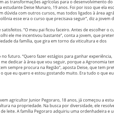
com as transformações agrícolas para o desenvolvimento do
a estudante Deise Munaro, 19 anos. Foi por isso que ela es
m dúvida com outros cursos, mas todos ligados à área agrá
lônia esse era o curso que precisava seguir”, diz a jovem 
satisfeitos. “O meu pai ficou faceiro. Antes de escolher o c
olhi ele me incentivou bastante”, conta a jovem, que prete
dade da família, que gira em torno da viticultura e dos
o no futuro. “Quero fazer estágios para ganhar experiência,
is me dedicar à área que vou seguir, porque a Agronomia te
o tem sempre procura na Região”, aposta Deise, que tem pr
 o que eu quero e estou gostando muito. Era tudo o que eu
vem agricultor Junior Pegoraro, 18 anos, já começou a est
ltura na propriedade. Na busca por diversidade, ele resolv
de leite. A família Pegoraro adquiriu uma ordenhadeira e 