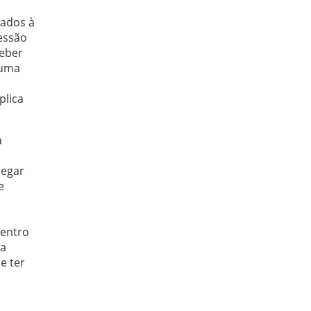
gados à
essão
ceber
 uma
plica
a
regar
e
Dentro
 a
e ter