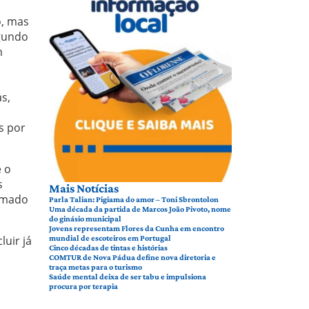
o, mas
egundo
m
s,
s por
e o
s
Mais Notícias
ormado
Parla Talian: Pigiama do amor – Toni Sbrontolon
Uma década da partida de Marcos João Pivoto, nome
do ginásio municipal
Jovens representam Flores da Cunha em encontro
luir já
mundial de escoteiros em Portugal
Cinco décadas de tintas e histórias
COMTUR de Nova Pádua define nova diretoria e
traça metas para o turismo
Saúde mental deixa de ser tabu e impulsiona
procura por terapia