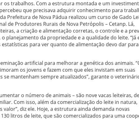
ar os trabalhos. Com a estrutura montada e um investimen
r, percebeu que precisava adquirir conhecimento para traba
da Prefeitura de Nova Pádua realizou um curso de Gado Lei
nal de Produtores Rurais de Nova Petrópolis – Cetanp. Lá,
iras, a criação e alimentação corretas, o controle e a pr
 o planejamento da propriedade e a qualidade do leite. “Já 
 estatísticas para ver quanto de alimentação devo dar par
eminação artificial para melhorar a genética dos animais. “
rimoram os jovens e fazem com que eles invistam em suas
s se mantenham sempre atualizados”, garante o veterinári
aumentar o número de animais – são nove vacas leiteiras, d
iliar. Com isso, além da comercialização do leite in natura,
s valor”, diz ele. Hoje, a estrutura ainda demanda novas
e 130 litros de leite, que são comercializados para uma coop