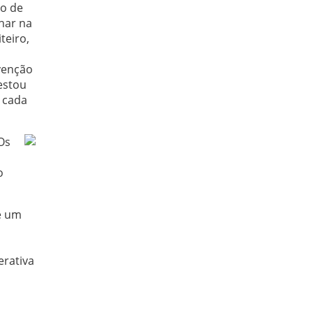
to de
lhar na
teiro,
evenção
estou
a cada
Os
o
e um
erativa