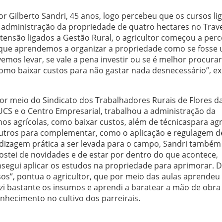
tor Gilberto Sandri, 45 anos, logo percebeu que os cursos li
a administração da propriedade de quatro hectares no Trav
tensão ligados a Gestão Rural, o agricultor começou a per
rque aprendemos a organizar a propriedade como se fosse
emos levar, se vale a pena investir ou se é melhor procurar
omo baixar custos para não gastar nada desnecessário”, ex
por meio do Sindicato dos Trabalhadores Rurais de Flores d
CS e o Centro Empresarial, trabalhou a administração da
s agrícolas, como baixar custos, além de técnicaspara ag
outros para complementar, como o aplicação e regulagem d
dizagem prática a ser levada para o campo, Sandri também
stei de novidades e de estar por dentro do que acontece,
segui aplicar os estudos na propriedade para aprimorar. 
os”, pontua o agricultor, que por meio das aulas aprendeu
uzi bastante os insumos e aprendi a baratear a mão de obra 
onhecimento no cultivo dos parreirais.