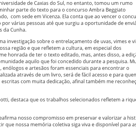
niversidade de Caxias do Sul, no entanto, tomou um rumo
inhar parte do texto para o concurso Ambra Beggiato
do, com sede em Vicenza. Ela conta que ao vencer o concu
o por várias pessoas até que surgiu a oportunidade de enviá
s da Cunha.
uma investigação sobre o entrelaçamento de uvas, vimes e v
ossa região e que refletem a cultura, em especial dos
me honrada de ter o texto editado, mas, antes disso, a edi
munidade aquilo que foi concedido durante a pesquisa. Mu
s, enólogos e artesãos foram essenciais para encontrar o
lizada através de um livro, será de fácil acesso e para que
m escritas com muita dedicação, afinal também me reconhe
otti, destaca que os trabalhos selecionados refletem a riq
reafirma nosso compromisso em preservar e valorizar a hist
ir que nossa memória coletiva siga viva e disponível para a