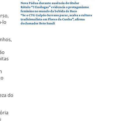
Nova Pádua durante ausência do titular
Rótulo “3 Enólogas” evidencia o protagonismo
feminino no mundo da bebida de Baco
rso,
“Se o CTG Galpão Serrano parar, acaba a cultura
tradicionalista em Flores da Cunha”, afirma
-lo
declamador Beto Sandi
inhos,
ção
itas
m
ço
ueza do
ória
s