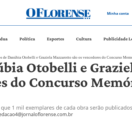
Minha conta
ádua
Política
Esportes
Cultura
Publicidade L
os de Danúbia Otobelli e Graziela Mazzarotto são os vencedores do Concurso Memór
bia Otobelli e Grazi
es do Concurso Memór
e que 1 mil exemplares de cada obra serão publicado
edacao4@jornaloflorense.com.br