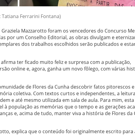
: Tatiana Ferrarini Fontana)
 e Graziela Mazzarotto foram os vencedores do Concurso M
das por um Conselho Editorial, as obras divulgam e eterniz
exemplares dos trabalhos escolhidos serão publicados e esta
, afirma ter ficado muito feliz e surpresa com a publicação,
são online e, agora, ganha um novo fôlego, com várias hist
comunidade de Flores da Cunha descobrir fatos pitorescos e
a coletiva. Com textos curtos e independentes, a leitura
rdem e até mesmo utilizada em sala de aula. Para mim, est
ível à população as memórias que o tempo e as gerações a
nças e, acima de tudo, manter viva a história de Flores da
otto, explica que o conteúdo foi originalmente escrito para 