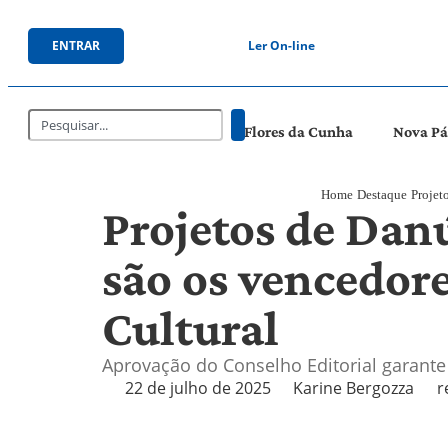
ENTRAR
Ler On-line
Flores da Cunha
Nova P
Home
Destaque
Projet
Projetos de Danú
são os vencedor
Cultural
Aprovação do Conselho Editorial garant
22 de julho de 2025
Karine Bergozza
r