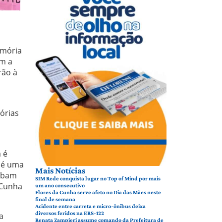
emória
am a
rão à
órias
 é
a é uma
Mais Notícias
cabam
SIM Rede conquista lugar no Top of Mind por mais
 Cunha
um ano consecutivo
Flores da Cunha serve afeto no Dia das Mães neste
final de semana
Acidente entre carreta e micro-ônibus deixa
diversos feridos na ERS-122
a
Renata Zampieri assume comando da Prefeitura de