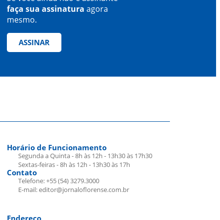
faça sua assinatura
agora
mesmo.
ASSINAR
Horário de Funcionamento
Segunda a Quinta - 8h às 12h - 13h30 às 17h30
Sextas-feiras - 8h às 12h - 13h30 às 17h
Contato
Telefone: +55 (54) 3279.3000
E-mail: editor@jornaloflorense.com.br
Endereço