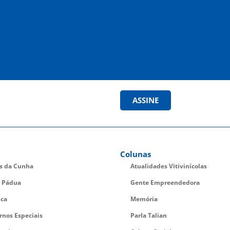
ASSINE
Colunas
es da Cunha
Atualidades Vitivinícolas
 Pádua
Gente Empreendedora
ica
Memória
rnos Especiais
Parla Talian