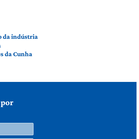
 da indústria
a
res da Cunha
 por