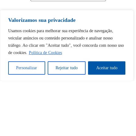
Valorizamos sua privacidade
Usamos cookies para melhorar sua experiência de navegação,
Tem certeza de que deseja
veicular anúncios ou conteúdo personalizado e analisar nosso
desbloquear esta publicação?
tráfego. Ao clicar em "Aceitar tudo", você concorda com nosso uso
de cookies.
Política de Cookies
Desbloquear esquerda : 0
Personalizar
Rejeitar tudo
Aceitar tudo
Sim
Não