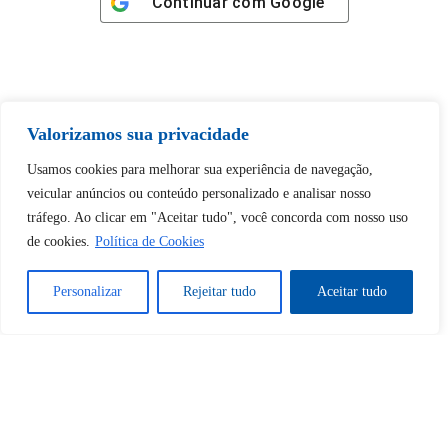
Continuar com
Google
Valorizamos sua privacidade
Tem certeza de que deseja
desbloquear esta publicação?
Usamos cookies para melhorar sua experiência de navegação,
veicular anúncios ou conteúdo personalizado e analisar nosso
tráfego. Ao clicar em "Aceitar tudo", você concorda com nosso uso
Desbloquear esquerda : 0
de cookies.
Política de Cookies
Sim
Não
Personalizar
Rejeitar tudo
Aceitar tudo