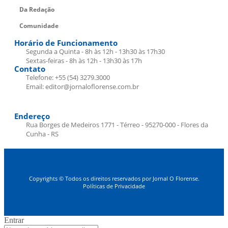
Da Redação
Comunidade
Horário de Funcionamento
Segunda a Quinta - 8h às 12h - 13h30 às 17h30
Sextas-feiras - 8h às 12h - 13h30 às 17h
Contato
Telefone: +55 (54) 3279.3000
Email: editor@jornaloflorense.com.br
Endereço
Rua Borges de Medeiros 1771 - Térreo - 95270-000 - Flores da
Cunha - RS
Copyrights © Todos os direitos reservados por Jornal O Florense.
Políticas de Privacidade
Entrar