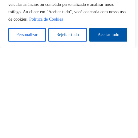
Desbloquear esquerda : 0
veicular anúncios ou conteúdo personalizado e analisar nosso
tráfego. Ao clicar em "Aceitar tudo", você concorda com nosso uso
de cookies.
Política de Cookies
Sim
Não
Personalizar
Rejeitar tudo
Aceitar tudo
Tem certeza de que deseja
cancelar a assinatura?
Sim
Não