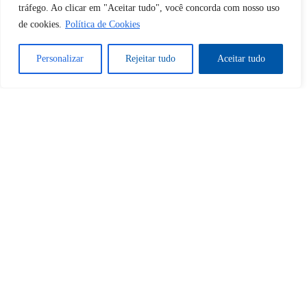
tráfego. Ao clicar em "Aceitar tudo", você concorda com nosso uso
de cookies.
Política de Cookies
Sim
Não
Personalizar
Rejeitar tudo
Aceitar tudo
Tem certeza de que deseja
cancelar a assinatura?
Sim
Não