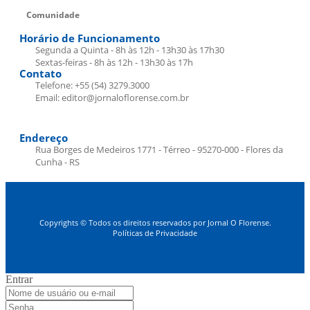
Comunidade
Horário de Funcionamento
Segunda a Quinta - 8h às 12h - 13h30 às 17h30
Sextas-feiras - 8h às 12h - 13h30 às 17h
Contato
Telefone: +55 (54) 3279.3000
Email: editor@jornaloflorense.com.br
Endereço
Rua Borges de Medeiros 1771 - Térreo - 95270-000 - Flores da
Cunha - RS
Copyrights © Todos os direitos reservados por Jornal O Florense.
Políticas de Privacidade
Entrar