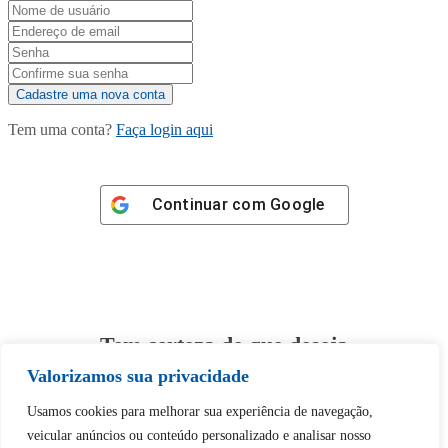
Tem uma conta?
Faça login aqui
Continuar com
Google
Tem certeza de que deseja
desbloquear esta publicação?
Valorizamos sua privacidade
Usamos cookies para melhorar sua experiência de navegação,
Desbloquear esquerda : 0
veicular anúncios ou conteúdo personalizado e analisar nosso