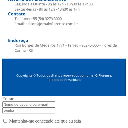
Segunda a Quinta - 8h às 12h - 13h30 às 17h30
Sextas-feiras - 8h às 12h - 13h30 às 17h
Contato
Telefone: +55 (54) 3279.3000
Email: editor@jornaloflorense.com.br
Endereço
Rua Borges de Medeiros 1771 - Térreo - 95270-000 - Flores da
Cunha - RS
Copyrights © Todos os direitos reservados por Jornal O Florense.
Políticas de Privacidade
Entrar
Mantenha-me conectado até que eu saia