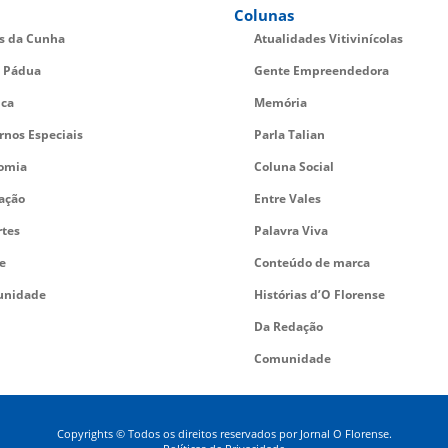
Colunas
es da Cunha
Atualidades Vitivinícolas
 Pádua
Gente Empreendedora
ica
Memória
rnos Especiais
Parla Talian
omia
Coluna Social
ação
Entre Vales
rtes
Palavra Viva
e
Conteúdo de marca
nidade
Histórias d’O Florense
Da Redação
Comunidade
Copyrights © Todos os direitos reservados por Jornal O Florense.