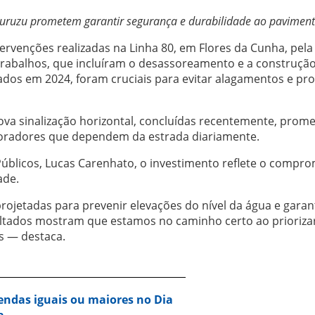
uruzu prometem garantir segurança e durabilidade ao pavimen
ervenções realizadas na Linha 80, em Flores da Cunha, pela
 trabalhos, que incluíram o desassoreamento e a construçã
ados em 2024, foram cruciais para evitar alagamentos e pr
nova sinalização horizontal, concluídas recentemente, prom
moradores que dependem da estrada diariamente.
Públicos, Lucas Carenhato, o investimento reflete o compr
ade.
ojetadas para prevenir elevações do nível da água e garant
ultados mostram que estamos no caminho certo ao prioriza
s — destaca.
vendas iguais ou maiores no Dia
a