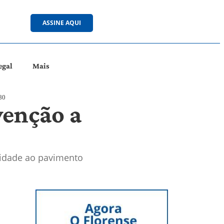
ASSINE AQUI
egal
Mais
80
venção a
lidade ao pavimento