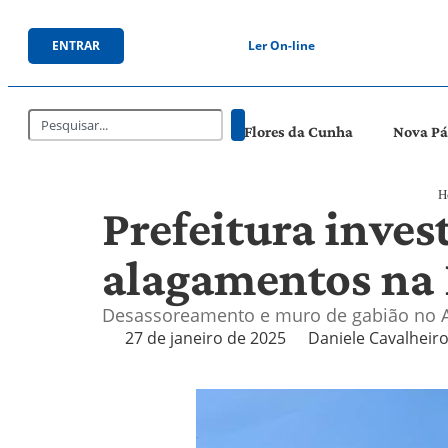
ENTRAR
Ler On-line
Flores da Cunha
Nova P
H
Prefeitura inve
alagamentos na
Desassoreamento e muro de gabião no A
27 de janeiro de 2025
Daniele Cavalheir