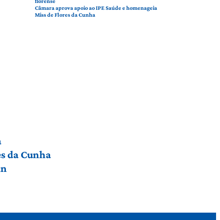
florense
Câmara aprova apoio ao IPE Saúde e homenageia
Miss de Flores da Cunha
a
res da Cunha
an