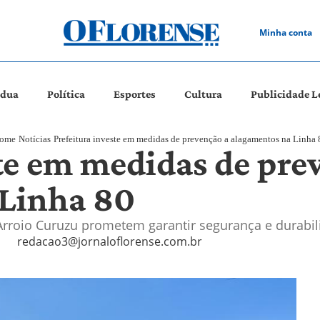
Minha conta
ádua
Política
Esportes
Cultura
Publicidade L
ome
Notícias
Prefeitura investe em medidas de prevenção a alagamentos na Linha 
ste em medidas de pre
 Linha 80
rroio Curuzu prometem garantir segurança e durabi
o
redacao3@jornaloflorense.com.br