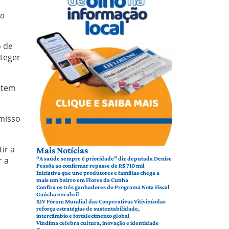
to
o de
oteger
etem
omisso
ir a
Mais Notícias
r a
“A saúde sempre é prioridade” diz deputada Denise
Pessôa ao confirmar repasse de R$ 710 mil
Iniciativa que une produtores e famílias chega a
mais um bairro em Flores da Cunha
Confira os três ganhadores do Programa Nota Fiscal
Gaúcha em abril
XIV Fórum Mundial das Cooperativas Vitivinícolas
reforça estratégias de sustentabilidade,
intercâmbio e fortalecimento global
Vindima celebra cultura, inovação e identidade