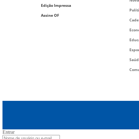
Nova
Edição Impressa
Polít
Assine OF
Cade
Econ
Educ
Espo
Saúd
Comu
Entrar