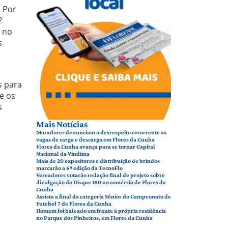
. Por
?
s no
s
s para
e os
s
Mais Notícias
Moradores denunciam o desrespeito recorrente as
vagas de carga e descarga em Flores da Cunha
Flores da Cunha avança para se tornar Capital
Nacional da Vindima
Mais de 20 expositores e distribuição de brindes
marcarão a 6ª edição da TecnoFlo
Vereadores votarão redação final de projeto sobre
divulgação do Disque 180 no comércio de Flores da
Cunha
Assista a final da categoria Sênior do Campeonato de
Futebol 7 de Flores da Cunha
Homem foi baleado em frente à própria residência
no Parque dos Pinheiros, em Flores da Cunha