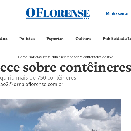
Minha conta
ádua
Política
Esportes
Cultura
Publicidade L
Home
Notícias
Prefeitura esclarece sobre contêineres de lixo
rece sobre contêineres
quiriu mais de 750 contêineres.
ao2@jornaloflorense.com.br