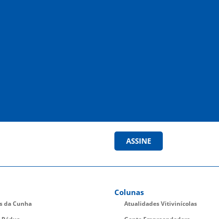
ASSINE
Colunas
es da Cunha
Atualidades Vitivinícolas