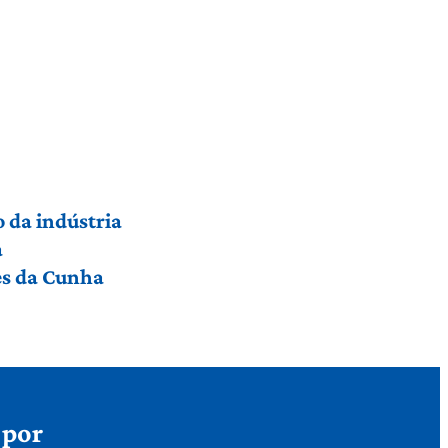
 da indústria
a
res da Cunha
 por