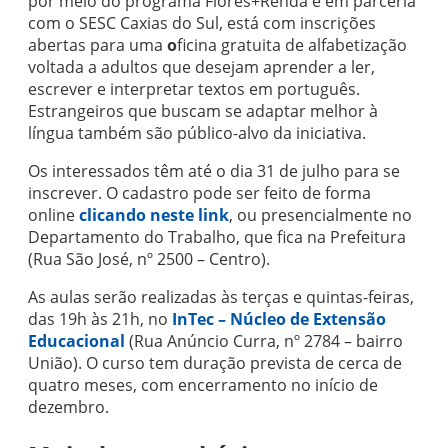
por meio do programa Flores+Renda e em parceria
com o SESC Caxias do Sul, está com inscrições
abertas para uma
o
ficina gratuita de alfabetização
voltada a adultos que desejam aprender a ler,
escrever e interpretar textos em português.
Estrangeiros que buscam se adaptar melhor à
língua também são público-alvo da iniciativa.
Os interessados têm até o dia 31 de julho para se
inscrever. O cadastro pode ser feito de forma
online
clicando neste link
, ou presencialmente no
Departamento do Trabalho, que fica na Prefeitura
(Rua São José, nº 2500 – Centro).
As aulas serão realizadas às terças e quintas-feiras,
das 19h às 21h, no
InTec – Núcleo de Extensão
Educacional
(Rua Anúncio Curra, nº 2784 – bairro
União). O curso tem duração prevista de cerca de
quatro meses, com encerramento no início de
dezembro.