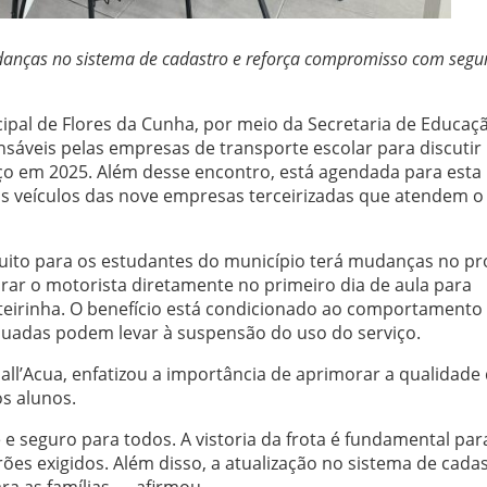
danças no sistema de cadastro e reforça compromisso com segu
cipal de Flores da Cunha, por meio da Secretaria de Educaç
sáveis pelas empresas de transporte escolar para discutir
iço em 2025. Além desse encontro, está agendada para esta
 nos veículos das nove empresas terceirizadas que atendem o
atuito para os estudantes do município terá mudanças no p
rar o motorista diretamente no primeiro dia de aula para
rteirinha. O benefício está condicionado ao comportamento
quadas podem levar à suspensão do uso do serviço.
Dall’Acua, enfatizou a importância de aprimorar a qualidade
os alunos.
 e seguro para todos. A vistoria da frota é fundamental par
es exigidos. Além disso, a atualização no sistema de cada
ra as famílias — afirmou.