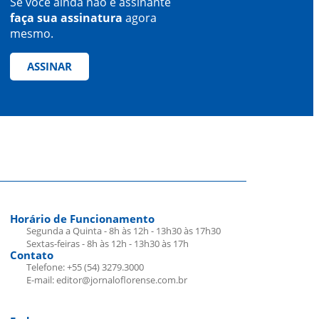
Se você ainda não é assinante
faça sua assinatura
agora
mesmo.
ASSINAR
Horário de Funcionamento
Segunda a Quinta - 8h às 12h - 13h30 às 17h30
Sextas-feiras - 8h às 12h - 13h30 às 17h
Contato
Telefone: +55 (54) 3279.3000
E-mail: editor@jornaloflorense.com.br