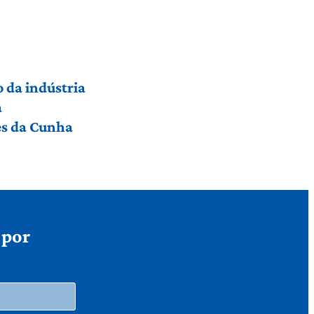
 da indústria
a
res da Cunha
 por