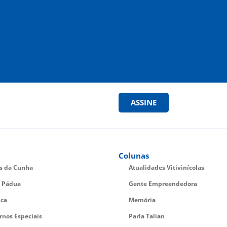
ASSINE
Colunas
es da Cunha
Atualidades Vitivinícolas
 Pádua
Gente Empreendedora
ica
Memória
rnos Especiais
Parla Talian