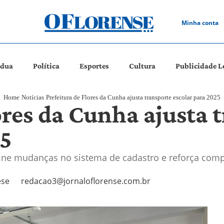
Minha conta
ádua
Política
Esportes
Cultura
Publicidade L
Home
Notícias
Prefeitura de Flores da Cunha ajusta transporte escolar para 2025
ores da Cunha ajusta 
25
fine mudanças no sistema de cadastro e reforça com
ese
redacao3@jornaloflorense.com.br