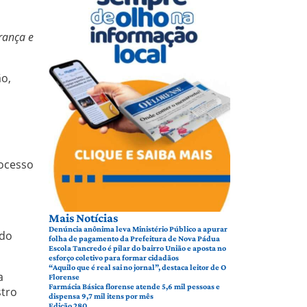
rança e
ão,
rocesso
Mais Notícias
Denúncia anônima leva Ministério Público a apurar
 do
folha de pagamento da Prefeitura de Nova Pádua
Escola Tancredo é pilar do bairro União e aposta no
esforço coletivo para formar cidadãos
“Aquilo que é real sai no jornal”, destaca leitor de O
a
Florense
Farmácia Básica florense atende 5,6 mil pessoas e
stro
dispensa 9,7 mil itens por mês
Edição 280