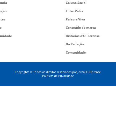
omia
Coluna Social
ação
Entre Vales
rtes
Palavra Viva
e
Conteúdo de marca
nidade
Histórias d’O Florense
Da Redação
Comunidade
Copyrights © Todos os direitos reservados por Jornal O Florense.
Políticas de Privacidade