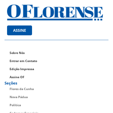
ASSINE
Sobre Nós
Entrar em Contato
Edição Impressa
Assine OF
Seções
Flores da Cunha
Nova Pádua
Política