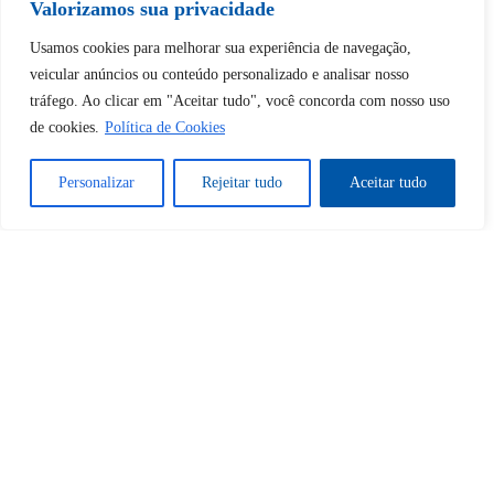
Valorizamos sua privacidade
Desbloquear esquerda : 0
Usamos cookies para melhorar sua experiência de navegação,
veicular anúncios ou conteúdo personalizado e analisar nosso
tráfego. Ao clicar em "Aceitar tudo", você concorda com nosso uso
Sim
Não
de cookies.
Política de Cookies
Personalizar
Rejeitar tudo
Aceitar tudo
Tem certeza de que deseja
cancelar a assinatura?
Sim
Não