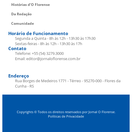
Histórias d’O Florense
Da Redação
Comunidade
Horário de Funcionamento
Segunda a Quinta - 8h às 12h - 13h30 às 17h30
Sextas-feiras - 8h às 12h - 13h30 às 17h
Contato
Telefone: +55 (54) 3279.3000
Email: editor@jornaloflorense.com.br
Endereço
Rua Borges de Medeiros 1771 - Térreo - 95270-000 - Flores da
Cunha - RS
Copyrights © Todos os direitos reservados por Jornal O Florense.
Políticas de Privacidade