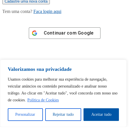
Tem uma conta?
Faça login aqui
Continuar com
Google
Valorizamos sua privacidade
Tem certeza de que deseja
desbloquear esta publicação?
Usamos cookies para melhorar sua experiência de navegação,
veicular anúncios ou conteúdo personalizado e analisar nosso
tráfego. Ao clicar em "Aceitar tudo", você concorda com nosso uso
Desbloquear esquerda : 0
de cookies.
Política de Cookies
Sim
Não
Personalizar
Rejeitar tudo
Aceitar tudo