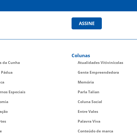
ASSINE
Colunas
es da Cunha
Atualidades Vitivinícolas
 Pádua
Gente Empreendedora
ica
Memória
rnos Especiais
Parla Talian
omia
Coluna Social
ação
Entre Vales
rtes
Palavra Viva
e
Conteúdo de marca