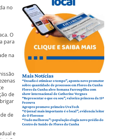
ada no
o
aca. O
ra para
ade na
missão
Mais Notícias
dezenas
“Desafio é otimizar o tempo”, aponta novo promotor
sobre quantidade de processos em Flores da Cunha
te
Flores da Cunha abre Semana Farroupilha com
nção de
show internacional de Catherine Vergnes
“Representar o que eu sou”, valoriza princesa da 15ª
brigar
Fecouva
Agropro promove primeiro UvaTech
“O jornal mais importante é o local”, evidencia leitor
ade de
de O Florense
“Tudo melhorou”: população elogia novo prédio do
Centro de Saúde de Flores da Cunha
adual e