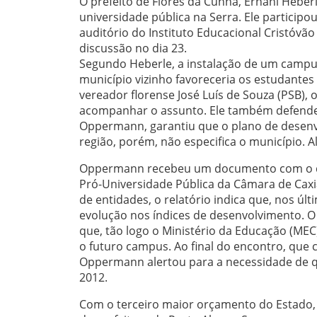
O prefeito de Flores da Cunha, Ernani Heber
universidade pública na Serra. Ele participo
auditório do Instituto Educacional Cristóvã
discussão no dia 23.
Segundo Heberle, a instalação de um campu
município vizinho favoreceria os estudantes
vereador florense José Luís de Souza (PSB),
acompanhar o assunto. Ele também defende 
Oppermann, garantiu que o plano de desenvo
região, porém, não especifica o município. 
Oppermann recebeu um documento com o di
Pró-Universidade Pública da Câmara de Caxia
de entidades, o relatório indica que, nos ú
evolução nos índices de desenvolvimento. O p
que, tão logo o Ministério da Educação (MEC)
o futuro campus. Ao final do encontro, que c
Oppermann alertou para a necessidade de q
2012.
Com o terceiro maior orçamento do Estado, d