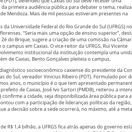
le (PDT), defendeu que Caxias do Sul deve receber uma
u da primeira audiência pública para debater o tema, realiz
o de Mendoza. Mais de mil pessoas estiveram presentes na
s da Universidade Federal do Rio Grande do Sul (UFRGS) n
 florenses. “Seria mais uma opção de ensino superior”, dest
 o Zé do Brique, sugere a criação de uma comissão na Câma
o campus em Caxias. O vice-reitor da UFRGS, Rui Vicente
lvimento institucional da instituição contempla uma unid
Além de Caxias, Bento Gonçalves pleiteia o campus.
agnóstico socioeconômico caxiense do presidente da Co
s do Sul, vereador Vinicius Ribeiro (PDT). Formulado por 
ltimos anos, o município é o que tem apresentado permanen
refeito de Caxias, José Ivo Sartori (PMDB), reiterou a inte
 confirme a cidade, seja disponibilizada área pública para a
ontou com a participação de lideranças políticas da região,
ue a decisão sobre a sede ocorrerá, no máximo, até a met
e R$ 1,4 bilhão, a UFRGS fica atrás apenas do governo est