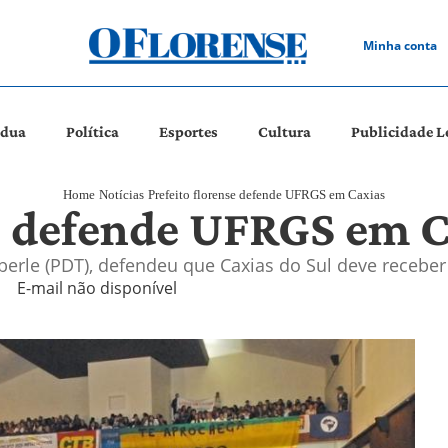
Minha conta
ádua
Política
Esportes
Cultura
Publicidade L
Home
Notícias
Prefeito florense defende UFRGS em Caxias
se defende UFRGS em C
eberle (PDT), defendeu que Caxias do Sul deve recebe
E-mail não disponível