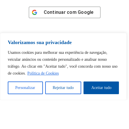
Continuar com
Google
Valorizamos sua privacidade
Tem certeza de que deseja
Usamos cookies para melhorar sua experiência de navegação,
desbloquear esta publicação?
veicular anúncios ou conteúdo personalizado e analisar nosso
tráfego. Ao clicar em "Aceitar tudo", você concorda com nosso uso
de cookies.
Política de Cookies
Desbloquear esquerda : 0
Personalizar
Rejeitar tudo
Aceitar tudo
Sim
Não