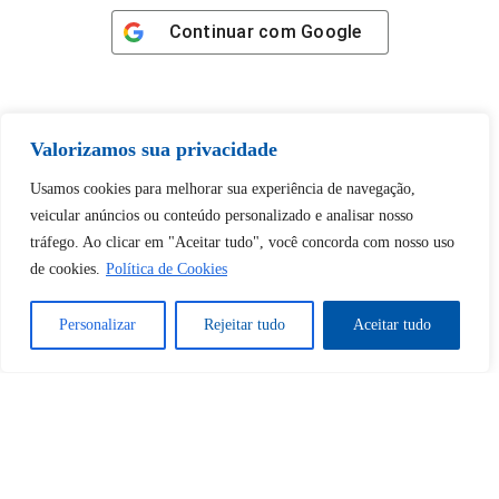
Continuar com
Google
Valorizamos sua privacidade
Tem certeza de que deseja
Usamos cookies para melhorar sua experiência de navegação,
desbloquear esta publicação?
veicular anúncios ou conteúdo personalizado e analisar nosso
tráfego. Ao clicar em "Aceitar tudo", você concorda com nosso uso
de cookies.
Política de Cookies
Desbloquear esquerda : 0
Personalizar
Rejeitar tudo
Aceitar tudo
Sim
Não