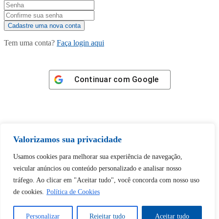
Tem uma conta?
Faça login aqui
Continuar com
Google
Valorizamos sua privacidade
Tem certeza de que deseja
Usamos cookies para melhorar sua experiência de navegação,
desbloquear esta publicação?
veicular anúncios ou conteúdo personalizado e analisar nosso
tráfego. Ao clicar em "Aceitar tudo", você concorda com nosso uso
Desbloquear esquerda : 0
de cookies.
Política de Cookies
Personalizar
Rejeitar tudo
Aceitar tudo
Sim
Não