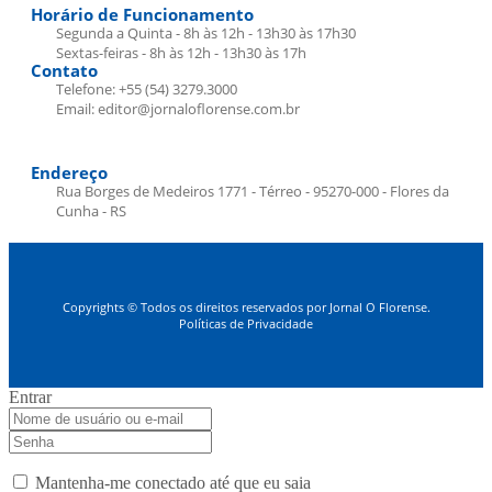
Horário de Funcionamento
Segunda a Quinta - 8h às 12h - 13h30 às 17h30
Sextas-feiras - 8h às 12h - 13h30 às 17h
Contato
Telefone: +55 (54) 3279.3000
Email: editor@jornaloflorense.com.br
Endereço
Rua Borges de Medeiros 1771 - Térreo - 95270-000 - Flores da
Cunha - RS
Copyrights © Todos os direitos reservados por Jornal O Florense.
Políticas de Privacidade
Entrar
Mantenha-me conectado até que eu saia