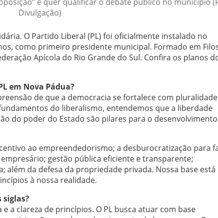
posição” e quer qualificar o debate público no município (
Divulgação)
ária. O Partido Liberal (PL) foi oficialmente instalado no
os, como primeiro presidente municipal. Formado em Filos
ederação Apícola do Rio Grande do Sul. Confira os planos d
o PL em Nova Pádua?
reensão de que a democracia se fortalece com pluralidade
s fundamentos do liberalismo, entendemos que a liberdade
tação do poder do Estado são pilares para o desenvolvimento
entivo ao empreendedorismo; a desburocratização para fac
empresário; gestão pública eficiente e transparente;
lia; além da defesa da propriedade privada. Nossa base está
incípios à nossa realidade.
 siglas?
a e a clareza de princípios. O PL busca atuar com base