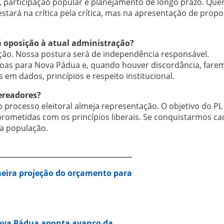
a, participação popular e planejamento de longo prazo. Qu
 estará na crítica pela crítica, mas na apresentação de prop
á oposição à atual administração?
ção. Nossa postura será de independência responsável.
boas para Nova Pádua e, quando houver discordância, fare
em dados, princípios e respeito institucional.
vereadores?
 processo eleitoral almeja representação. O objetivo do PL
rometidas com os princípios liberais. Se conquistarmos ca
da população.
eira projeção do orçamento para
Nova Pádua aponta avanço da