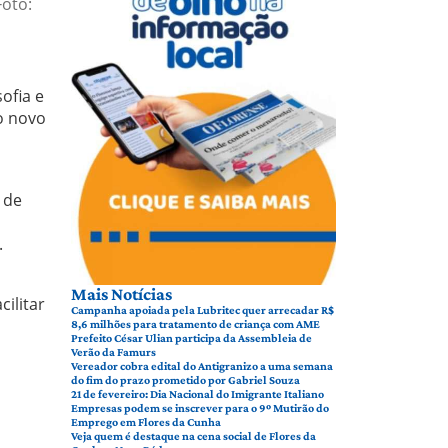
Foto:
ofia e
o novo
 de
.
Mais Notícias
ilitar
Campanha apoiada pela Lubritec quer arrecadar R$
8,6 milhões para tratamento de criança com AME
Prefeito César Ulian participa da Assembleia de
Verão da Famurs
Vereador cobra edital do Antigranizo a uma semana
do fim do prazo prometido por Gabriel Souza
21 de fevereiro: Dia Nacional do Imigrante Italiano
Empresas podem se inscrever para o 9º Mutirão do
Emprego em Flores da Cunha
Veja quem é destaque na cena social de Flores da