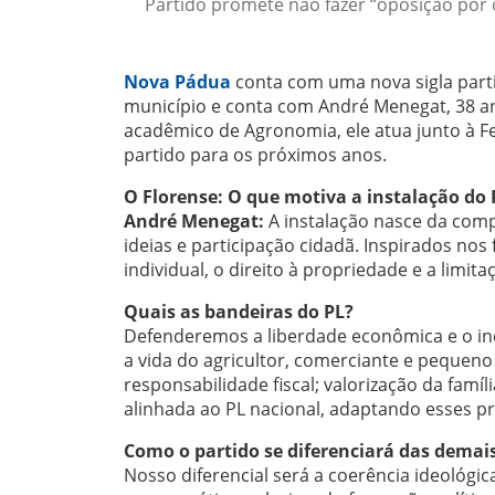
Partido promete não fazer “oposição por o
Nova Pádua
conta com uma nova sigla partid
município e conta com André Menegat, 38 an
acadêmico de Agronomia, ele atua junto à F
partido para os próximos anos.
O Florense: O que motiva a instalação d
André Menegat:
A instalação nasce da comp
ideias e participação cidadã. Inspirados no
individual, o direito à propriedade e a limi
Quais as bandeiras do PL?
Defenderemos a liberdade econômica e o inc
a vida do agricultor, comerciante e pequeno 
responsabilidade fiscal; valorização da famí
alinhada ao PL nacional, adaptando esses pr
Como o partido se diferenciará das demais
Nosso diferencial será a coerência ideológic