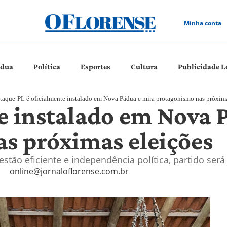
Minha conta
ádua
Política
Esportes
Cultura
Publicidade L
taque
PL é oficialmente instalado em Nova Pádua e mira protagonismo nas próxima
te instalado em Nova 
s próximas eleições
stão eficiente e independência política, partido ser
online@jornaloflorense.com.br