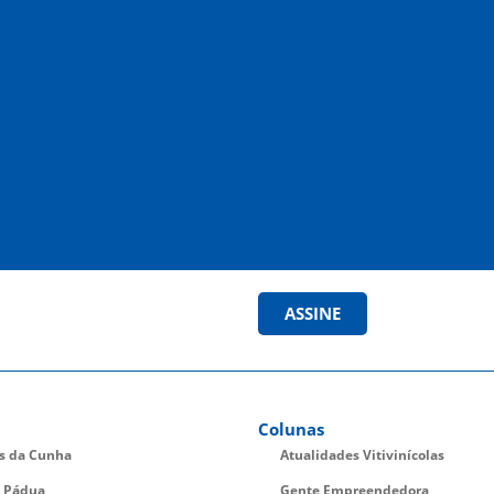
ASSINE
Colunas
es da Cunha
Atualidades Vitivinícolas
 Pádua
Gente Empreendedora