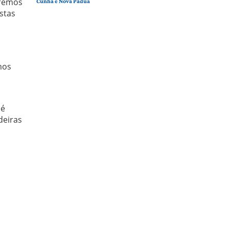
eremos
Cunha e Nova Pádua
ostas
mos
 é
deiras