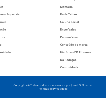
ica
Memória
rnos Especiais
Parla Talian
omia
Coluna Social
ação
Entre Vales
rtes
Palavra Viva
e
Conteúdo de marca
nidade
Histórias d’O Florense
Da Redação
Comunidade
Copyrights © Todos os direitos reservados por Jornal O Florense.
Políticas de Privacidade