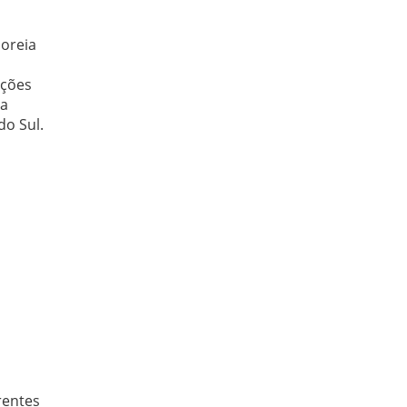
boreia
ações
La
do Sul.
rentes