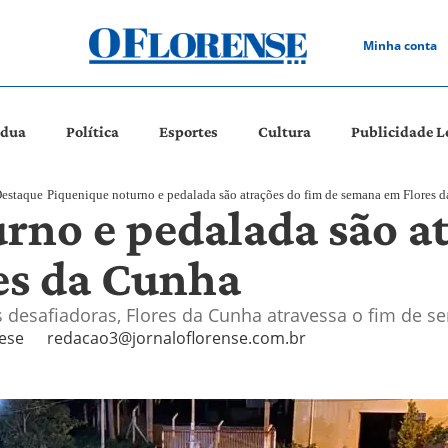
Minha conta
ádua
Política
Esportes
Cultura
Publicidade L
estaque
Piquenique noturno e pedalada são atrações do fim de semana em Flores 
rno e pedalada são at
es da Cunha
as desafiadoras, Flores da Cunha atravessa o fim de 
ese
redacao3@jornaloflorense.com.br