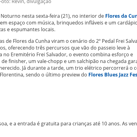
Foto: Revin, divulgação
Noturno nesta sexta-feira (21), no interior de
Flores da Cu
idem espaço com música, brinquedos infláveis e um cardápi
zas e espumantes locais.
has de Flores da Cunha viram o cenário do 2º Pedal Frei Salv
s, oferecendo três percursos que vão do passeio leve à
a no Eremitério Frei Salvador, o evento combina esforço e
 de finisher, um vale-chopp e um salchipão na chegada ga
ecido. Já durante a tarde, um trio elétrico percorrerá o 
Florentina, sendo o último preview do
Flores Blues Jazz Fes
a, e a entrada é gratuita para crianças até 10 anos. As ve