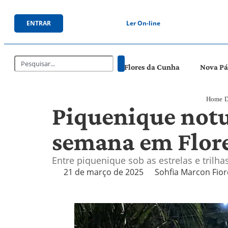
ENTRAR
Ler On-line
Flores da Cunha
Nova P
Home
D
Piquenique notu
semana em Flor
Entre piquenique sob as estrelas e trilh
21 de março de 2025
Sohfia Marcon Fior