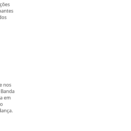
ições
ipantes
dos
ce nos
a Banda
na em
 o
dança.