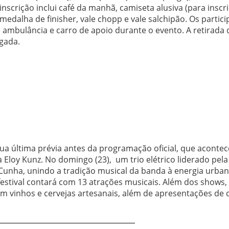
 inscrição inclui café da manhã, camiseta alusiva (para inscr
, medalha de finisher, vale chopp e vale salchipão. Os partic
 ambulância e carro de apoio durante o evento. A retirada 
rgada.
 sua última prévia antes da programação oficial, que aconte
 Eloy Kunz. No domingo (23), um trio elétrico liderado pel
a Cunha, unindo a tradição musical da banda à energia urba
festival contará com 13 atrações musicais. Além dos shows,
m vinhos e cervejas artesanais, além de apresentações de 