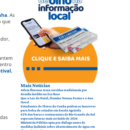
nha
. As
o que
ador,
rantem
centro
tival.
Mais Notícias
Atleta florense troca corridas tradicionais por
desafio inédito na Eco Race
Que a Luz do Natal, Ilumine Nossas Festas e o Ano
Novo!
Estudantes de Flores da Cunha podem se inscrever
para bolsa de estudos em Escola Agrícola
62% dos bares e restaurantes do Rio Grande do Sul
ndas
esperam faturar mais no início de 2026
Ministério Público opta por diálogo antes de
medidas judiciais sobre abastecimento de água em