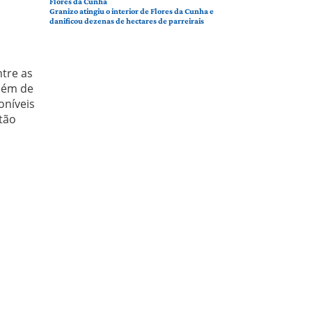
Flores da Cunha
Granizo atingiu o interior de Flores da Cunha e
danificou dezenas de hectares de parreirais
ntre as
além de
oníveis
tão