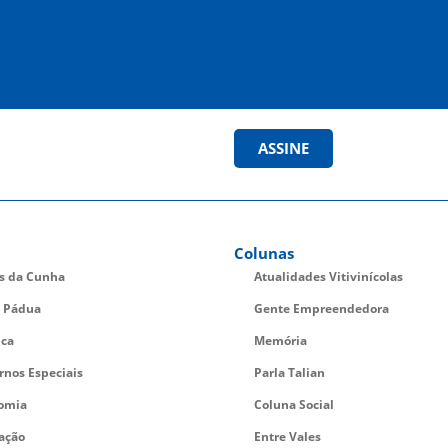
ASSINE
Colunas
es da Cunha
Atualidades Vitivinícolas
 Pádua
Gente Empreendedora
ica
Memória
rnos Especiais
Parla Talian
omia
Coluna Social
ação
Entre Vales