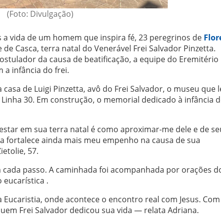
(Foto: Divulgação)
 a vida de um homem que inspira fé, 23 peregrinos de
Flor
e de Casca, terra natal do Venerável Frei Salvador Pinzetta.
tulador da causa de beatificação, a equipe do Eremitério 
a infância do frei.
a casa de Luigi Pinzetta, avô do Frei Salvador, o museu que 
Linha 30. Em construção, o memorial dedicado à infância 
estar em sua terra natal é como aproximar-me dele e de se
da fortalece ainda mais meu empenho na causa de sua
etolie, 57.
em cada passo. A caminhada foi acompanhada por orações d
 eucarística .
a Eucaristia, onde acontece o encontro real com Jesus. Com 
quem Frei Salvador dedicou sua vida — relata Adriana.