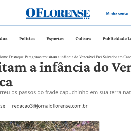
Minha conta
ádua
Política
Esportes
Cultura
Publicidade L
Home
Destaque
Peregrinos revisitam a infância do Venerável Frei Salvador em Casc
itam a infância do Ve
ca
orreu os passos do frade capuchinho em sua terra nat
ese
redacao3@jornaloflorense.com.br