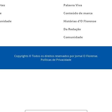
rtes
Palavra Viva
e
Conteúdo de marca
nidade
Histórias d’O Florense
Da Redação
Comunidade
Copyrights © Todos os direitos reservados por Jornal O Florense.
Políticas de Privacidade