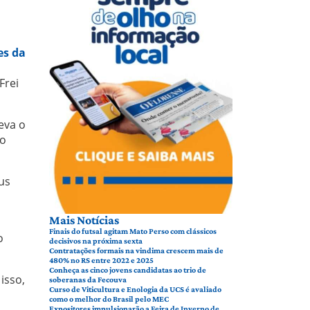
es da
Frei
leva o
do
us
Mais Notícias
Finais do futsal agitam Mato Perso com clássicos
o
decisivos na próxima sexta
Contratações formais na vindima crescem mais de
480% no RS entre 2022 e 2025
Conheça as cinco jovens candidatas ao trio de
isso,
soberanas da Fecouva
Curso de Viticultura e Enologia da UCS é avaliado
como o melhor do Brasil pelo MEC
Expositores impulsionarão a Feira de Inverno de