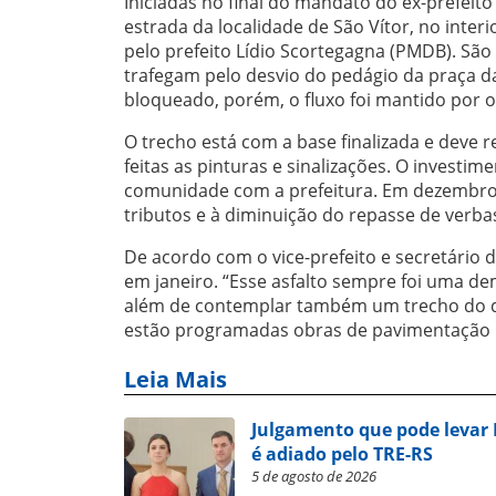
Iniciadas no final do mandato do ex-prefeit
estrada da localidade de São Vítor, no inter
pelo prefeito Lídio Scortegagna (PMDB). Sã
trafegam pelo desvio do pedágio da praça da
bloqueado, porém, o fluxo foi mantido por ou
O trecho está com a base finalizada e deve 
feitas as pinturas e sinalizações. O investim
comunidade com a prefeitura. Em dezembro
tributos e à diminuição do repasse de verbas
De acordo com o vice-prefeito e secretário d
em janeiro. “Esse asfalto sempre foi uma 
além de contemplar também um trecho do d
estão programadas obras de pavimentação na 
Leia Mais
Julgamento que pode levar
é adiado pelo TRE-RS
5 de agosto de 2026