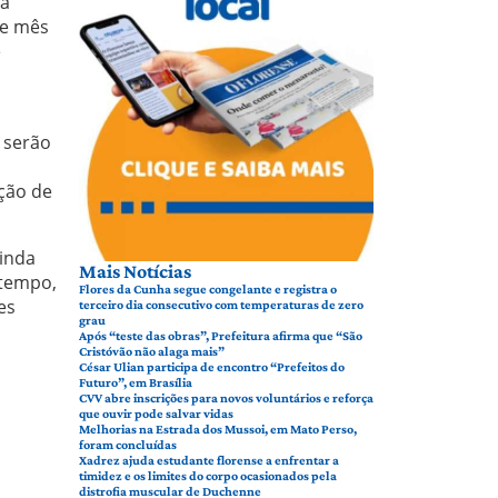
da
te mês
e
 serão
ção de
ainda
Mais Notícias
 tempo,
Flores da Cunha segue congelante e registra o
es
terceiro dia consecutivo com temperaturas de zero
grau
Após “teste das obras”, Prefeitura afirma que “São
Cristóvão não alaga mais”
César Ulian participa de encontro “Prefeitos do
Futuro”, em Brasília
CVV abre inscrições para novos voluntários e reforça
que ouvir pode salvar vidas
Melhorias na Estrada dos Mussoi, em Mato Perso,
foram concluídas
Xadrez ajuda estudante florense a enfrentar a
timidez e os limites do corpo ocasionados pela
distrofia muscular de Duchenne