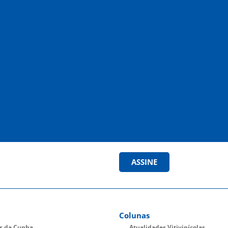
ASSINE
Colunas
es da Cunha
Atualidades Vitivinícolas