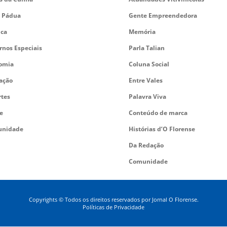
 Pádua
Gente Empreendedora
ica
Memória
rnos Especiais
Parla Talian
omia
Coluna Social
ação
Entre Vales
rtes
Palavra Viva
e
Conteúdo de marca
nidade
Histórias d’O Florense
Da Redação
Comunidade
Copyrights © Todos os direitos reservados por Jornal O Florense.
Políticas de Privacidade