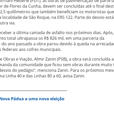
o Ernani Heberle (PDT), as obras de pavimentação de parte 
ior de Flores da Cunha, devem ser concluídas até o final des
o 2,5 quilômetros que também beneficiam os motoristas qu
 localidade de São Roque, na ERS-122. Parte do desvio está
tra via.
receber a última camada de asfalto nos próximos dias. Após,
ento total ultrapassa os R$ 826 mil, em uma parceria da
 do ano passado a obra parou devido à queda na arrecada
 federais aos cofres municipais.
e Obras e Viação, Almir Zanin (PSB), a obra será concluída 
demanda da comunidade que ficou sem obras durante muito
esvio do pedágio”, menciona Zanin. Para os próximos mes
Linha 40 e das Linhas 80 a 60, avisa Zanin.
 Nova Pádua a uma nova eleição