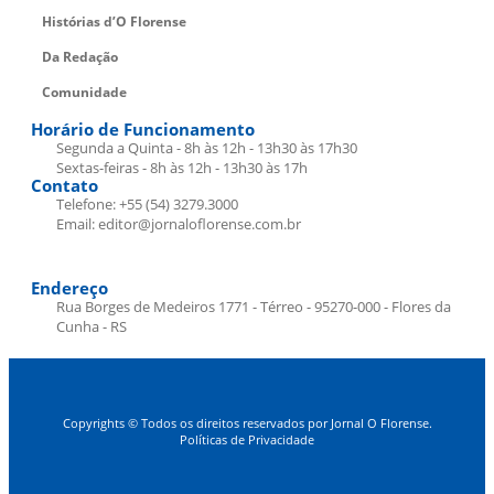
Histórias d’O Florense
Da Redação
Comunidade
Horário de Funcionamento
Segunda a Quinta - 8h às 12h - 13h30 às 17h30
Sextas-feiras - 8h às 12h - 13h30 às 17h
Contato
Telefone: +55 (54) 3279.3000
Email: editor@jornaloflorense.com.br
Endereço
Rua Borges de Medeiros 1771 - Térreo - 95270-000 - Flores da
Cunha - RS
Copyrights © Todos os direitos reservados por Jornal O Florense.
Políticas de Privacidade