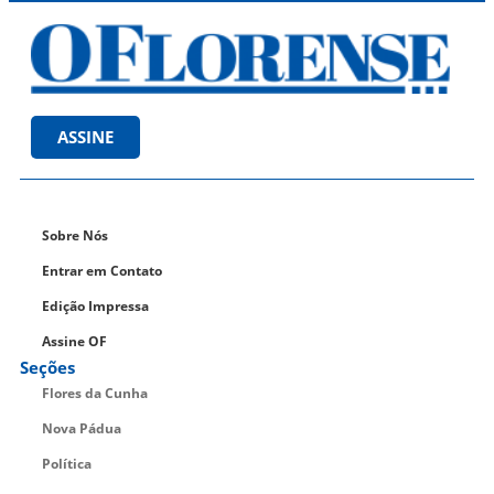
ASSINE
Sobre Nós
Entrar em Contato
Edição Impressa
Assine OF
Seções
Flores da Cunha
Nova Pádua
Política