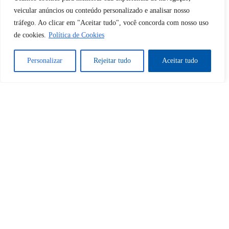
veicular anúncios ou conteúdo personalizado e analisar nosso
Desbloquear esquerda : 0
tráfego. Ao clicar em "Aceitar tudo", você concorda com nosso uso
de cookies.
Política de Cookies
Sim
Não
Personalizar
Rejeitar tudo
Aceitar tudo
Tem certeza de que deseja
cancelar a assinatura?
Sim
Não