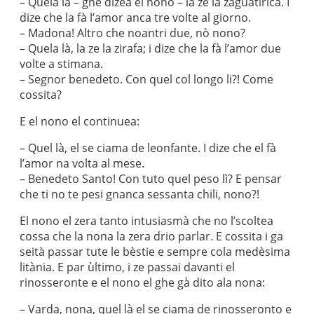
– Quela là – ghe dizea el nono – la ze la zaguatirica. I
dize che la fà l’amor anca tre volte al giorno.
– Madona! Altro che noantri due, nò nono?
– Quela là, la ze la zirafa; i dize che la fà l’amor due
volte a stimana.
– Segnor benedeto. Con quel col longo li?! Come
cossita?
E el nono el continuea:
– Quel là, el se ciama de leonfante. I dize che el fà
l’amor na volta al mese.
– Benedeto Santo! Con tuto quel peso lì? E pensar
che ti no te pesi gnanca sessanta chili, nono?!
El nono el zera tanto intusiasmà che no l’scoltea
cossa che la nona la zera drio parlar. E cossita i ga
seità passar tute le bèstie e sempre cola medèsima
litània. E par ùltimo, i ze passai davanti el
rinosseronte e el nono el ghe gà dito ala nona:
– Varda, nona, quel là el se ciama de rinosseronto e