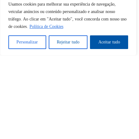
desbloquear esta publicação?
Usamos cookies para melhorar sua experiência de navegação,
veicular anúncios ou conteúdo personalizado e analisar nosso
Desbloquear esquerda : 0
tráfego. Ao clicar em "Aceitar tudo", você concorda com nosso uso
de cookies.
Política de Cookies
Sim
Não
Personalizar
Rejeitar tudo
Aceitar tudo
Tem certeza de que deseja
cancelar a assinatura?
Sim
Não