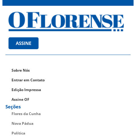
ASSINE
Sobre Nós
Entrar em Contato
Edição Impressa
Assine OF
Seções
Flores da Cunha
Nova Pádua
Política