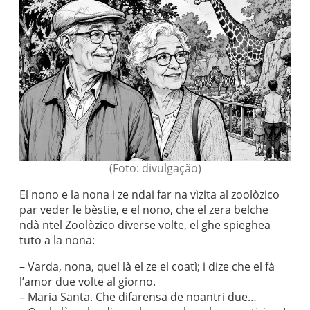
(Foto: divulgação)
El nono e la nona i ze ndai far na vìzita al zoolòzico
par veder le bèstie, e el nono, che el zera belche
ndà ntel Zoolòzico diverse volte, el ghe spieghea
tuto a la nona:
– Varda, nona, quel là el ze el coatì; i dize che el fà
l’amor due volte al giorno.
– Maria Santa. Che difarensa de noantri due…