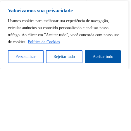
desbloquear esta publicação?
Valorizamos sua privacidade
Desbloquear esquerda : 0
Usamos cookies para melhorar sua experiência de navegação,
veicular anúncios ou conteúdo personalizado e analisar nosso
tráfego. Ao clicar em "Aceitar tudo", você concorda com nosso uso
Sim
Não
de cookies.
Política de Cookies
Personalizar
Rejeitar tudo
Aceitar tudo
Tem certeza de que deseja
cancelar a assinatura?
Sim
Não