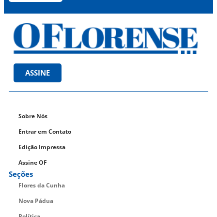
ASSINE
Sobre Nós
Entrar em Contato
Edição Impressa
Assine OF
Seções
Flores da Cunha
Nova Pádua
Política