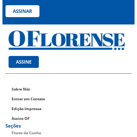
ASSINAR
ASSINE
Sobre Nós
Entrar em Contato
Edição Impressa
Assine OF
Seções
Flores da Cunha