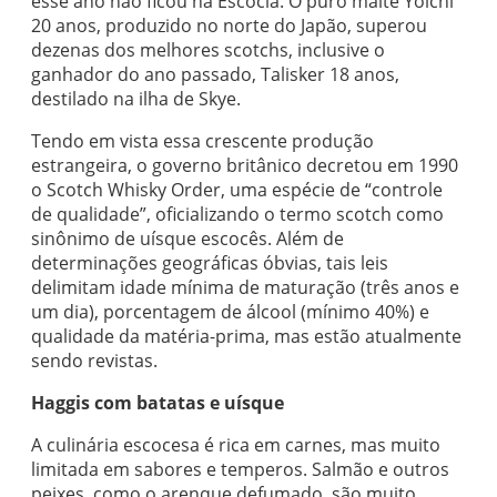
esse ano não ficou na Escócia. O puro malte Yoichi
20 anos, produzido no norte do Japão, superou
dezenas dos melhores scotchs, inclusive o
ganhador do ano passado, Talisker 18 anos,
destilado na ilha de Skye.
Tendo em vista essa crescente produção
estrangeira, o governo britânico decretou em 1990
o Scotch Whisky Order, uma espécie de “controle
de qualidade”, oficializando o termo scotch como
sinônimo de uísque escocês. Além de
determinações geográficas óbvias, tais leis
delimitam idade mínima de maturação (três anos e
um dia), porcentagem de álcool (mínimo 40%) e
qualidade da matéria-prima, mas estão atualmente
sendo revistas.
Haggis com batatas e uísque
A culinária escocesa é rica em carnes, mas muito
limitada em sabores e temperos. Salmão e outros
peixes, como o arenque defumado, são muito