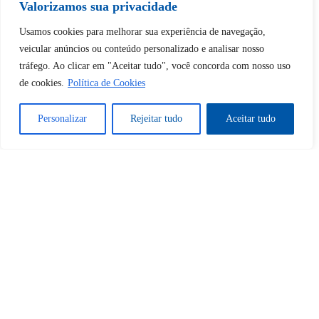
Valorizamos sua privacidade
Tem certeza de que deseja
Usamos cookies para melhorar sua experiência de navegação,
desbloquear esta publicação?
veicular anúncios ou conteúdo personalizado e analisar nosso
tráfego. Ao clicar em "Aceitar tudo", você concorda com nosso uso
de cookies.
Política de Cookies
Desbloquear esquerda : 0
Personalizar
Rejeitar tudo
Aceitar tudo
Sim
Não
Tem certeza de que deseja
cancelar a assinatura?