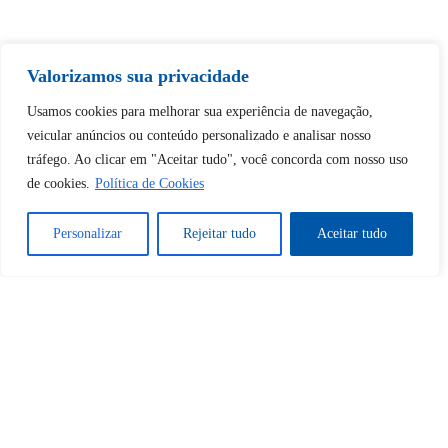
Tem certeza de que deseja
Valorizamos sua privacidade
desbloquear esta publicação?
Usamos cookies para melhorar sua experiência de navegação,
veicular anúncios ou conteúdo personalizado e analisar nosso
Desbloquear esquerda : 0
tráfego. Ao clicar em "Aceitar tudo", você concorda com nosso uso
de cookies.
Política de Cookies
Sim
Não
Personalizar
Rejeitar tudo
Aceitar tudo
Tem certeza de que deseja
cancelar a assinatura?