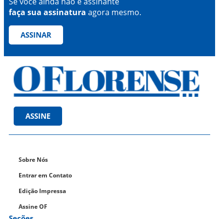
Se você ainda não é assinante
faça sua assinatura
agora mesmo.
ASSINAR
ASSINE
Sobre Nós
Entrar em Contato
Edição Impressa
Assine OF
Seções