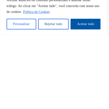
veicular anúncios ou conteúdo personalizado e analisar nosso
tráfego. Ao clicar em "Aceitar tudo", você concorda com nosso uso
de cookies.
Política de Cookies
Tem certeza de que deseja
desbloquear esta publicação?
Personalizar
Rejeitar tudo
Aceitar tudo
Desbloquear esquerda : 0
Sim
Não
Tem certeza de que deseja
cancelar a assinatura?