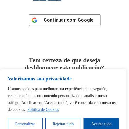
Continuar com
Google
Tem certeza de que deseja
desbloquear esta publicação?
Valorizamos sua privacidade
Desbloquear esquerda : 0
Usamos cookies para melhorar sua experiência de navegação,
veicular anúncios ou conteúdo personalizado e analisar nosso
Sim
Não
tráfego. Ao clicar em "Aceitar tudo", você concorda com nosso uso
de cookies.
Política de Cookies
Personalizar
Rejeitar tudo
Aceitar tudo