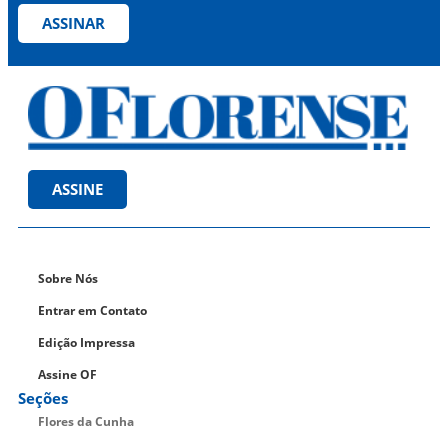
ASSINAR
ASSINE
Sobre Nós
Entrar em Contato
Edição Impressa
Assine OF
Seções
Flores da Cunha