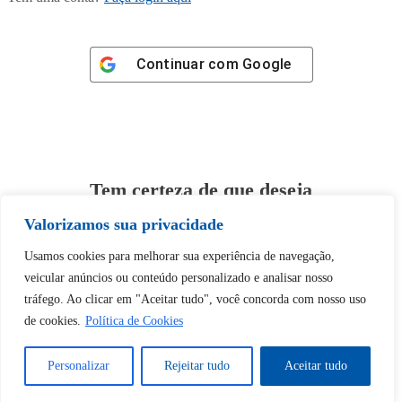
Continuar com
Google
Tem certeza de que deseja
desbloquear esta publicação?
Valorizamos sua privacidade
Usamos cookies para melhorar sua experiência de navegação,
Desbloquear esquerda : 0
veicular anúncios ou conteúdo personalizado e analisar nosso
tráfego. Ao clicar em "Aceitar tudo", você concorda com nosso uso
Sim
Não
de cookies.
Política de Cookies
Personalizar
Rejeitar tudo
Aceitar tudo