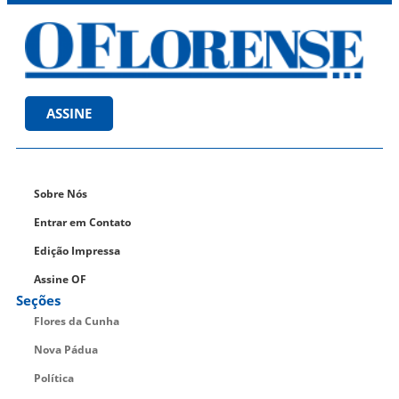
ASSINE
Sobre Nós
Entrar em Contato
Edição Impressa
Assine OF
Seções
Flores da Cunha
Nova Pádua
Política