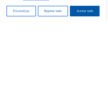
Personalizar
Rejeitar tudo
Aceitar tudo
Desbloquear esquerda : 0
Sim
Não
Tem certeza de que deseja
cancelar a assinatura?
Sim
Não