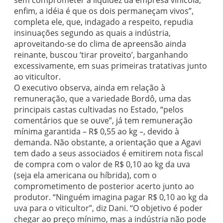
sem comprometer a liquidez da empresa vinícola;
enfim, a idéia é que os dois permaneçam vivos”,
completa ele, que, indagado a respeito, repudia
insinuações segundo as quais a indústria,
aproveitando-se do clima de apreensão ainda
reinante, buscou ‘tirar proveito’, barganhando
excessivamente, em suas primeiras tratativas junto
ao viticultor.
O executivo observa, ainda em relação à
remuneração, que a variedade Bordô, uma das
principais castas cultivadas no Estado, “pelos
comentários que se ouve”, já tem remuneração
mínima garantida – R$ 0,55 ao kg –, devido à
demanda. Não obstante, a orientação que a Agavi
tem dado a seus associados é emitirem nota fiscal
de compra com o valor de R$ 0,10 ao kg da uva
(seja ela americana ou híbrida), com o
comprometimento de posterior acerto junto ao
produtor. “Ninguém imagina pagar R$ 0,10 ao kg da
uva para o viticultor”, diz Dani. “O objetivo é poder
chegar ao preço mínimo, mas a indústria não pode