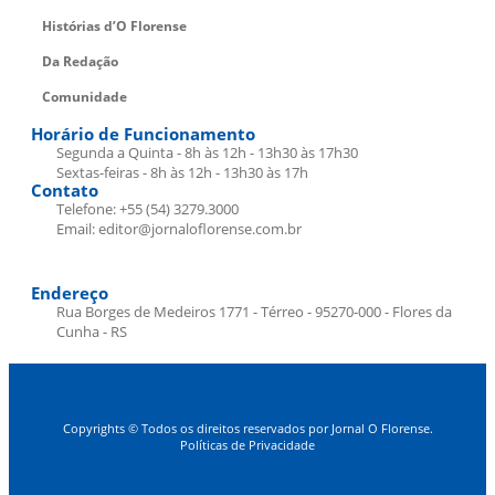
Histórias d’O Florense
Da Redação
Comunidade
Horário de Funcionamento
Segunda a Quinta - 8h às 12h - 13h30 às 17h30
Sextas-feiras - 8h às 12h - 13h30 às 17h
Contato
Telefone: +55 (54) 3279.3000
Email: editor@jornaloflorense.com.br
Endereço
Rua Borges de Medeiros 1771 - Térreo - 95270-000 - Flores da
Cunha - RS
Copyrights © Todos os direitos reservados por Jornal O Florense.
Políticas de Privacidade