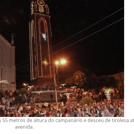
55 metros de altura do campanário e desceu de tirolesa at
avenida.