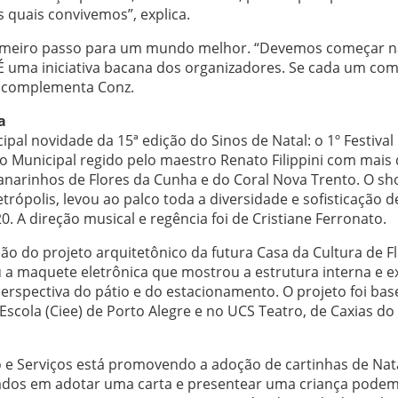
 quais convivemos”, explica.
primeiro passo para um mundo melhor. “Devemos começar n
e. É uma iniciativa bacana dos organizadores. Se cada um co
, complementa Conz.
a
cipal novidade da 15ª edição do Sinos de Natal: o 1º Festival
ro Municipal regido pelo maestro Renato Filippini com mais 
Canarinhos de Flores da Cunha e do Coral Nova Trento. O s
rópolis, levou ao palco toda a diversidade e sofisticação d
0. A direção musical e regência foi de Cristiane Ferronato.
o do projeto arquitetônico da futura Casa da Cultura de F
a maquete eletrônica que mostrou a estrutura interna e e
 perspectiva do pátio e do estacionamento. O projeto foi ba
scola (Ciee) de Porto Alegre e no UCS Teatro, de Caxias do 
o e Serviços está promovendo a adoção de cartinhas de Nat
ssados em adotar uma carta e presentear uma criança pode