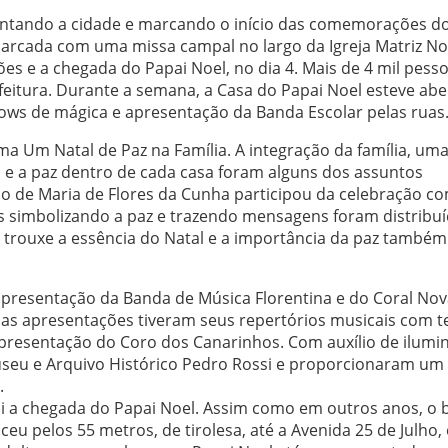
entando a cidade e marcando o início das comemorações d
 marcada com uma missa campal no largo da Igreja Matriz N
s e a chegada do Papai Noel, no dia 4. Mais de 4 mil pess
eitura. Durante a semana, a Casa do Papai Noel esteve abe
hows de mágica e apresentação da Banda Escolar pelas ruas
ma Um Natal de Paz na Família. A integração da família, um
es e a paz dentro de cada casa foram alguns dos assuntos
lo de Maria de Flores da Cunha participou da celebração 
as simbolizando a paz e trazendo mensagens foram distribu
a trouxe a essência do Natal e a importância da paz também
apresentação da Banda de Música Florentina e do Coral No
duas apresentações tiveram seus repertórios musicais com 
 apresentação do Coro dos Canarinhos. Com auxílio de ilumi
useu e Arquivo Histórico Pedro Rossi e proporcionaram um
.
foi a chegada do Papai Noel. Assim como em outros anos, o
eu pelos 55 metros, de tirolesa, até a Avenida 25 de Julho,