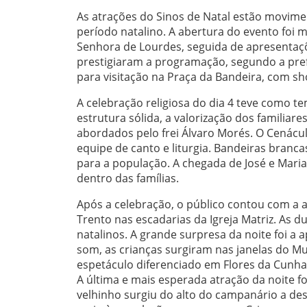
As atrações do Sinos de Natal estão movim
período natalino. A abertura do evento foi
Senhora de Lourdes, seguida de apresentaçõe
prestigiaram a programação, segundo a pref
para visitação na Praça da Bandeira, com s
A celebração religiosa do dia 4 teve como te
estrutura sólida, a valorização dos familiar
abordados pelo frei Álvaro Morés. O Cenácu
equipe de canto e liturgia. Bandeiras branc
para a população. A chegada de José e Mari
dentro das famílias.
Após a celebração, o público contou com a 
Trento nas escadarias da Igreja Matriz. As 
natalinos. A grande surpresa da noite foi a
som, as crianças surgiram nas janelas do M
espetáculo diferenciado em Flores da Cunha
A última e mais esperada atração da noite 
velhinho surgiu do alto do campanário a desc