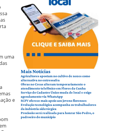
o
ossa
oas
rta
.
a
com uma
ídas
Mais Notícias
Agricultores apostam no cultivo de nozes como
alternativa no entressafra
Obras no Creas alteram temporariamente o
va
atendimento telefônico em Flores da Cunha
temas
Serviço do Cadastro Único muda de local e exige
agendamento via WhatsApp
nação e
SCFV oferece mais apoio aos jovens florenses
Evolução tecnológica acompanha os trabalhadores
da indústria siderúrgica
Procissão será realizada para honrar São Pedro, o
padroeiro do município
 bom
 em