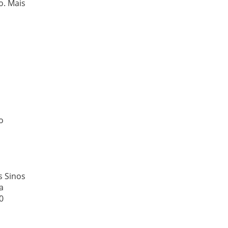
o. Mais
o
s Sinos
a
0