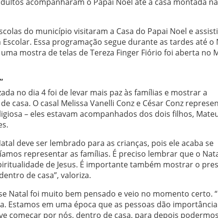
 adultos acompanharam o Papai Noel até a casa montada na
olas do município visitaram a Casa do Papai Noel e assist
Escolar. Essa programação segue durante as tardes até o 
, uma mostra de telas de Tereza Finger Fiório foi aberta no
”
ada no dia 4 foi de levar mais paz às famílias e mostrar a
de casa. O casal Melissa Vanelli Conz e César Conz represe
eligiosa – eles estavam acompanhados dos dois filhos, Mateu
es.
atal deve ser lembrado para as crianças, pois ele acaba se
amos representar as famílias. É preciso lembrar que o Nat
spiritualidade de Jesus. É importante também mostrar o pres
entro de casa”, valoriza.
sse Natal foi muito bem pensado e veio no momento certo. 
lia. Estamos em uma época que as pessoas dão importância
deve começar por nós, dentro de casa, para depois podermo