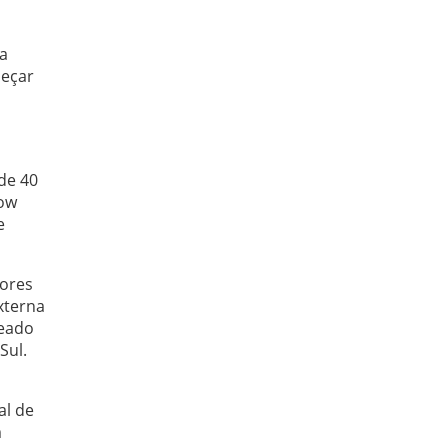
a
meçar
de 40
how
e
lores
xterna
seado
Sul.
al de
m