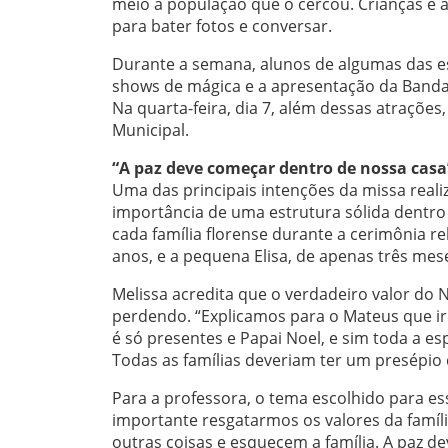
meio à população que o cercou. Crianças e
para bater fotos e conversar.
Durante a semana, alunos de algumas das esc
shows de mágica e a apresentação da Banda 
Na quarta-feira, dia 7, além dessas atrações
Municipal.
“A paz deve começar dentro de nossa casa
Uma das principais intenções da missa realiz
importância de uma estrutura sólida dentro 
cada família florense durante a cerimônia r
anos, e a pequena Elisa, de apenas três mes
Melissa acredita que o verdadeiro valor do N
perdendo. “Explicamos para o Mateus que irí
é só presentes e Papai Noel, e sim toda a e
Todas as famílias deveriam ter um presépio d
Para a professora, o tema escolhido para e
importante resgatarmos os valores da famí
outras coisas e esquecem a família. A paz 