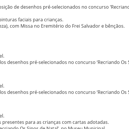
osição de desenhos pré-selecionados no concurso ‘Recrian
inturas faciais para crianças.
za), com Missa no Eremitério do Frei Salvador e bênçãos.
l.
 dos desenhos pré-selecionados no concurso ‘Recriando Os 
l.
 dos desenhos pré-selecionados no concurso ‘Recriando Os 
l.
s presentes para as crianças com cartas adotadas.
ecriando Os Sinos de Natal’, no Museu Municipal.