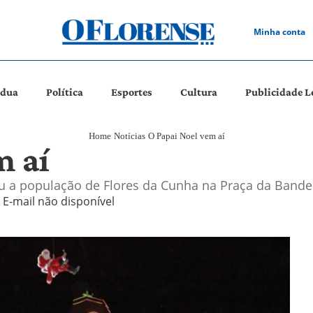
Minha conta
ádua
Política
Esportes
Cultura
Publicidade L
Home
Notícias
O Papai Noel vem aí
m aí
zou a população de Flores da Cunha na Praça da Bande
E-mail não disponível