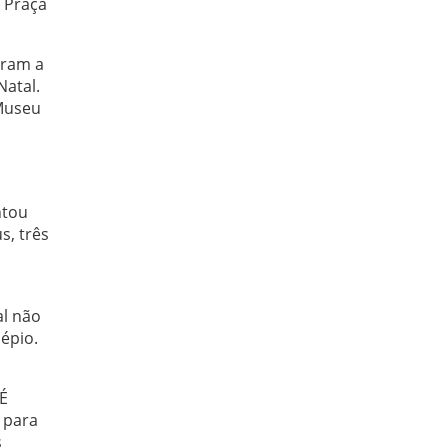
 Praça
iram a
Natal.
 Museu
ntou
s, três
al não
épio.
“É
 para
s