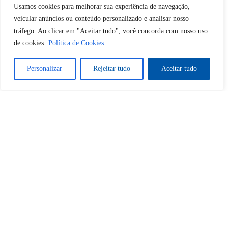
Desbloquear esquerda : 0
Usamos cookies para melhorar sua experiência de navegação,
veicular anúncios ou conteúdo personalizado e analisar nosso
tráfego. Ao clicar em "Aceitar tudo", você concorda com nosso uso
Sim
Não
de cookies.
Política de Cookies
Personalizar
Rejeitar tudo
Aceitar tudo
Tem certeza de que deseja
cancelar a assinatura?
Sim
Não