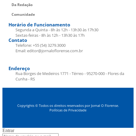
Da Redação
Comunidade
Horário de Funcionamento
Segunda a Quinta - 8h às 12h - 13h30 às 17h30
Sextas-feiras - 8h às 12h - 13h30 às 17h
Contato
Telefone: +55 (54) 3279.3000
Email: editor@jornaloflorense.com.br
Endereço
Rua Borges de Medeiros 1771 - Térreo - 95270-000 - Flores da
Cunha - RS
Copyrights © Todos os direitos reservados por Jornal O Florense.
Políticas de Privacidade
Entrar