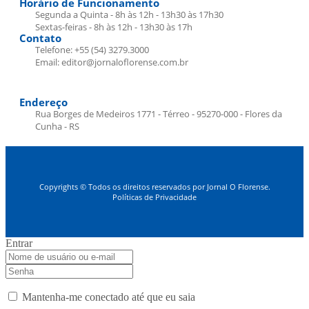
Horário de Funcionamento
Segunda a Quinta - 8h às 12h - 13h30 às 17h30
Sextas-feiras - 8h às 12h - 13h30 às 17h
Contato
Telefone: +55 (54) 3279.3000
Email: editor@jornaloflorense.com.br
Endereço
Rua Borges de Medeiros 1771 - Térreo - 95270-000 - Flores da
Cunha - RS
Copyrights © Todos os direitos reservados por Jornal O Florense.
Políticas de Privacidade
Entrar
Mantenha-me conectado até que eu saia