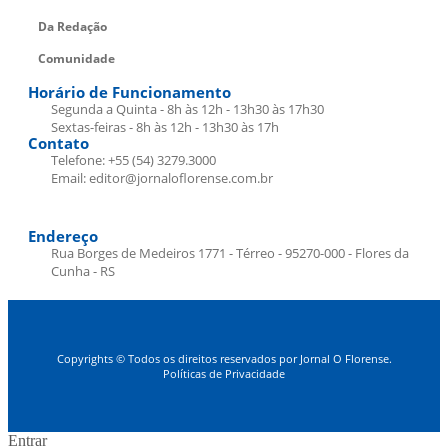
Da Redação
Comunidade
Horário de Funcionamento
Segunda a Quinta - 8h às 12h - 13h30 às 17h30
Sextas-feiras - 8h às 12h - 13h30 às 17h
Contato
Telefone: +55 (54) 3279.3000
Email: editor@jornaloflorense.com.br
Endereço
Rua Borges de Medeiros 1771 - Térreo - 95270-000 - Flores da
Cunha - RS
Copyrights © Todos os direitos reservados por Jornal O Florense.
Políticas de Privacidade
Entrar