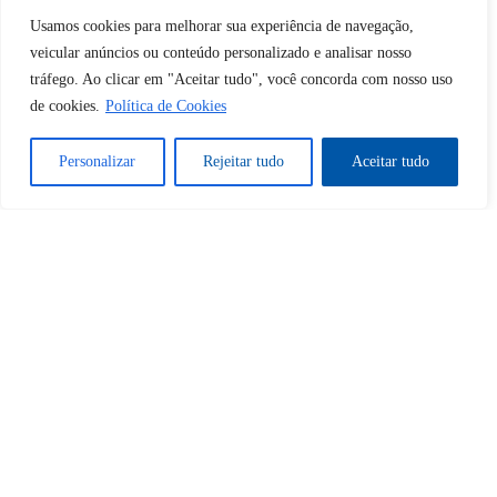
Desbloquear esquerda : 0
Usamos cookies para melhorar sua experiência de navegação,
veicular anúncios ou conteúdo personalizado e analisar nosso
tráfego. Ao clicar em "Aceitar tudo", você concorda com nosso uso
Sim
Não
de cookies.
Política de Cookies
Personalizar
Rejeitar tudo
Aceitar tudo
Tem certeza de que deseja
cancelar a assinatura?
Sim
Não