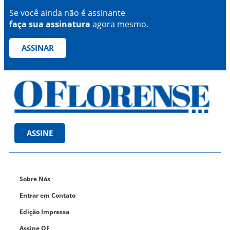
Se você ainda não é assinante
faça sua assinatura
agora mesmo.
ASSINAR
ASSINE
Sobre Nós
Entrar em Contato
Edição Impressa
Assine OF