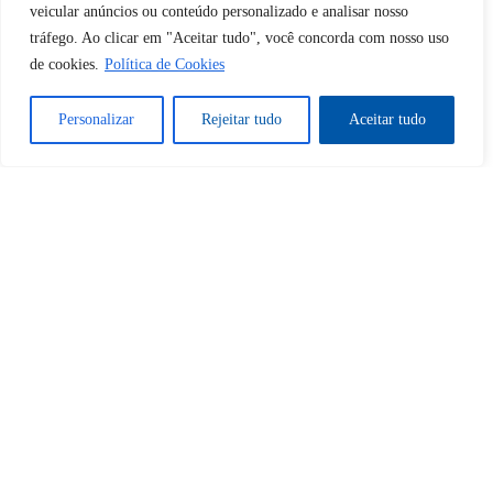
desbloquear esta publicação?
veicular anúncios ou conteúdo personalizado e analisar nosso
tráfego. Ao clicar em "Aceitar tudo", você concorda com nosso uso
Desbloquear esquerda : 0
de cookies.
Política de Cookies
Personalizar
Rejeitar tudo
Aceitar tudo
Sim
Não
Tem certeza de que deseja
cancelar a assinatura?
Sim
Não