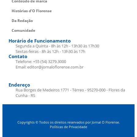
Conteúdo de marca
Histórias d’O Florense
Da Redação
Comunidade
Horário de Funcionamento
Segunda a Quinta - 8h às 12h - 13h30 às 17h30
Sextas-feiras - 8h às 12h - 13h30 às 17h
Contato
Telefone: +55 (54) 3279.3000
Email: editor@jornaloflorense.com.br
Endereço
Rua Borges de Medeiros 1771 - Térreo - 95270-000 - Flores da
Cunha - RS
Copyrights © Todos os direitos reservados por Jornal O Florense.
Políticas de Privacidade