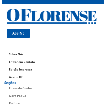
ASSINE
Sobre Nós
Entrar em Contato
Edição Impressa
Assine OF
Seções
Flores da Cunha
Nova Pádua
Política