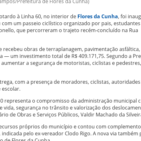
Campos/Prefeitura de Flores da Cunha)
otardo à Linha 60, no interior de
Flores da Cunha
, foi ina
com um passeio ciclístico organizado por pais, estudantes
onello, que percorreram o trajeto recém-concluído na Rua
 e recebeu obras de terraplanagem, pavimentação asfáltica,
ica — um investimento total de R$ 409.171,75. Segundo a Pre
aumentar a segurança de motoristas, ciclistas e pedestres
entrega, com a presença de moradores, ciclistas, autoridades
 escolar.
a 60 representa o compromisso da administração municipal 
vida, segurança no trânsito e valorização dos deslocamen
rio de Obras e Serviços Públicos, Valdir Machado da Silveir
 recursos próprios do município e contou com complemento
, indicada pelo ex-vereador Clodo Rigo. A nova via também 
mo de Flores da Cunha.