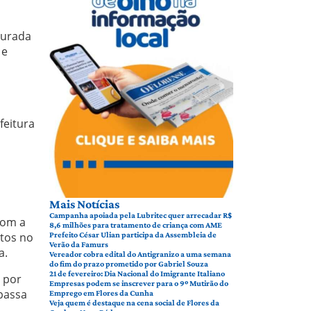
ugurada
 e
feitura
,
Mais Notícias
Campanha apoiada pela Lubritec quer arrecadar R$
com a
8,6 milhões para tratamento de criança com AME
tos no
Prefeito César Ulian participa da Assembleia de
Verão da Famurs
a.
Vereador cobra edital do Antigranizo a uma semana
do fim do prazo prometido por Gabriel Souza
21 de fevereiro: Dia Nacional do Imigrante Italiano
 por
Empresas podem se inscrever para o 9º Mutirão do
passa
Emprego em Flores da Cunha
Veja quem é destaque na cena social de Flores da