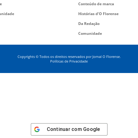
e
Conteúdo de marca
nidade
Histórias d’O Florense
Da Redação
Comunidade
Copyrights © Todos os direitos reservados por Jornal O Florense.
Políticas de Privacidade
Continuar com
Google