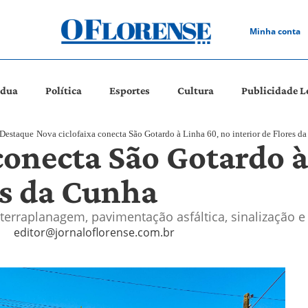
Minha conta
ádua
Política
Esportes
Cultura
Publicidade L
Destaque
Nova ciclofaixa conecta São Gotardo à Linha 60, no interior de Flores d
conecta São Gotardo 
es da Cunha
erraplanagem, pavimentação asfáltica, sinalização e
editor@jornaloflorense.com.br