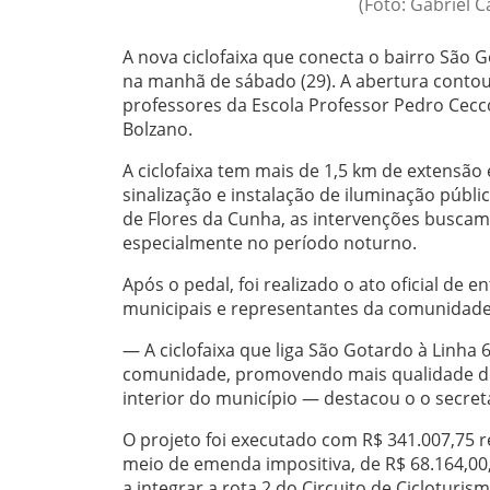
(Foto: Gabriel 
A nova ciclofaixa que conecta o bairro São G
na manhã de sábado (29). A abertura contou 
professores da Escola Professor Pedro Cecc
Bolzano.
A ciclofaixa tem mais de 1,5 km de extensão
sinalização e instalação de iluminação públ
de Flores da Cunha, as intervenções buscam 
especialmente no período noturno.
Após o pedal, foi realizado o ato oficial de 
municipais e representantes da comunidade
— A ciclofaixa que liga São Gotardo à Linh
comunidade, promovendo mais qualidade de 
interior do município — destacou o o secretá
O projeto foi executado com R$ 341.007,75
meio de emenda impositiva, de R$ 68.164,00
a integrar a rota 2 do Circuito de Cicloturis