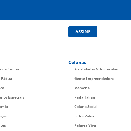
ASSINE
Colunas
es da Cunha
Atualidades Vitivinícolas
 Pádua
Gente Empreendedora
ica
Memória
rnos Especiais
Parla Talian
omia
Coluna Social
ação
Entre Vales
rtes
Palavra Viva