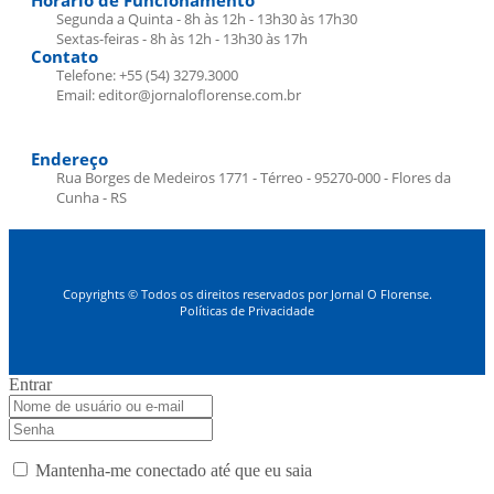
Horário de Funcionamento
Segunda a Quinta - 8h às 12h - 13h30 às 17h30
Sextas-feiras - 8h às 12h - 13h30 às 17h
Contato
Telefone: +55 (54) 3279.3000
Email: editor@jornaloflorense.com.br
Endereço
Rua Borges de Medeiros 1771 - Térreo - 95270-000 - Flores da
Cunha - RS
Copyrights © Todos os direitos reservados por Jornal O Florense.
Políticas de Privacidade
Entrar
Mantenha-me conectado até que eu saia