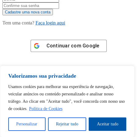
Tem uma conta?
Faça login aqui
Continuar com
Google
Valorizamos sua privacidade
Usamos cookies para melhorar sua experiência de navegação,
Tem certeza de que deseja
veicular anúncios ou conteúdo personalizado e analisar nosso
desbloquear esta publicação?
tráfego. Ao clicar em "Aceitar tudo", você concorda com nosso uso
de cookies.
Política de Cookies
Desbloquear esquerda : 0
Personalizar
Rejeitar tudo
Aceitar tudo
Sim
Não