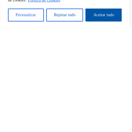
de cookies.
Política de Cookies
Sim
Não
Personalizar
Rejeitar tudo
Aceitar tudo
Tem certeza de que deseja
cancelar a assinatura?
Sim
Não
Home