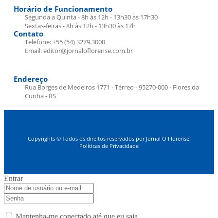
Horário de Funcionamento
Segunda a Quinta - 8h às 12h - 13h30 às 17h30
Sextas-feiras - 8h às 12h - 13h30 às 17h
Contato
Telefone: +55 (54) 3279.3000
Email: editor@jornaloflorense.com.br
Endereço
Rua Borges de Medeiros 1771 - Térreo - 95270-000 - Flores da
Cunha - RS
Copyrights © Todos os direitos reservados por Jornal O Florense.
Políticas de Privacidade
Entrar
Mantenha-me conectado até que eu saia