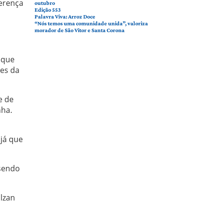
ferença
outubro
Edição 553
Palavra Viva: Arroz Doce
“Nós temos uma comunidade unida”, valoriza
morador de São Vitor e Santa Corona
ique
tes da
e de
nha.
já que
 sendo
lzan