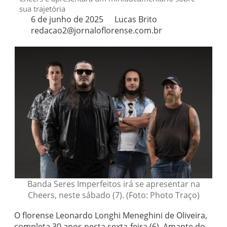
sua trajetória
6 de junho de 2025
Lucas Brito
redacao2@jornaloflorense.com.br
Banda Seres Imperfeitos irá se apresentar na
Cheers, neste sábado (7). (Foto: Photo Traço)
O florense Leonardo Longhi Meneghini de Oliveira,
completa 30 anos nesta sexta-feira (6). Amante do