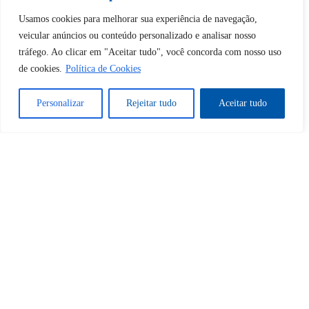
desbloquear esta publicação?
Usamos cookies para melhorar sua experiência de navegação,
veicular anúncios ou conteúdo personalizado e analisar nosso
Desbloquear esquerda : 0
tráfego. Ao clicar em "Aceitar tudo", você concorda com nosso uso
de cookies.
Política de Cookies
Sim
Não
Personalizar
Rejeitar tudo
Aceitar tudo
Tem certeza de que deseja
cancelar a assinatura?
Sim
Não