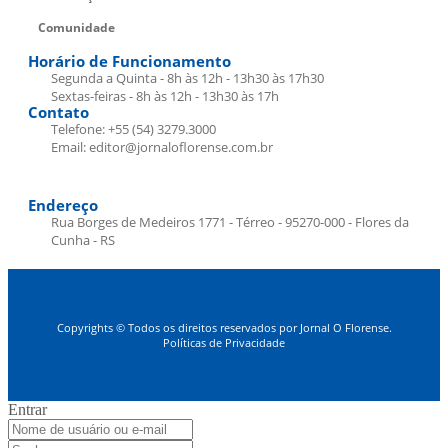
Comunidade
Horário de Funcionamento
Segunda a Quinta - 8h às 12h - 13h30 às 17h30
Sextas-feiras - 8h às 12h - 13h30 às 17h
Contato
Telefone: +55 (54) 3279.3000
Email: editor@jornaloflorense.com.br
Endereço
Rua Borges de Medeiros 1771 - Térreo - 95270-000 - Flores da
Cunha - RS
Copyrights © Todos os direitos reservados por Jornal O Florense.
Políticas de Privacidade
Entrar