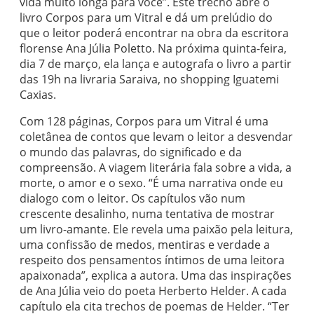
vida muito longa para você”. Este trecho abre o
livro Corpos para um Vitral e dá um prelúdio do
que o leitor poderá encontrar na obra da escritora
florense Ana Júlia Poletto. Na próxima quinta-feira,
dia 7 de março, ela lança e autografa o livro a partir
das 19h na livraria Saraiva, no shopping Iguatemi
Caxias.
Com 128 páginas, Corpos para um Vitral é uma
coletânea de contos que levam o leitor a desvendar
o mundo das palavras, do significado e da
compreensão. A viagem literária fala sobre a vida, a
morte, o amor e o sexo. “É uma narrativa onde eu
dialogo com o leitor. Os capítulos vão num
crescente desalinho, numa tentativa de mostrar
um livro-amante. Ele revela uma paixão pela leitura,
uma confissão de medos, mentiras e verdade a
respeito dos pensamentos íntimos de uma leitora
apaixonada”, explica a autora. Uma das inspirações
de Ana Júlia veio do poeta Herberto Helder. A cada
capítulo ela cita trechos de poemas de Helder. “Ter