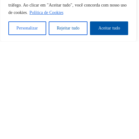
tráfego. Ao clicar em "Aceitar tudo", você concorda com nosso uso
de cookies.
Política de Cookies
Sim
Não
Personalizar
Rejeitar tudo
Aceitar tudo
Tem certeza de que deseja
cancelar a assinatura?
Sim
Não