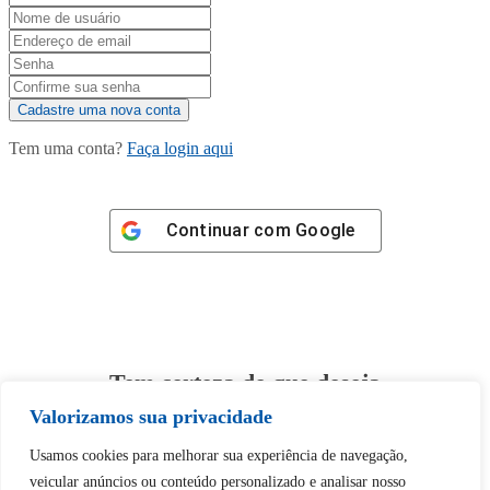
Tem uma conta?
Faça login aqui
Continuar com
Google
Tem certeza de que deseja
desbloquear esta publicação?
Valorizamos sua privacidade
Usamos cookies para melhorar sua experiência de navegação,
Desbloquear esquerda : 0
veicular anúncios ou conteúdo personalizado e analisar nosso