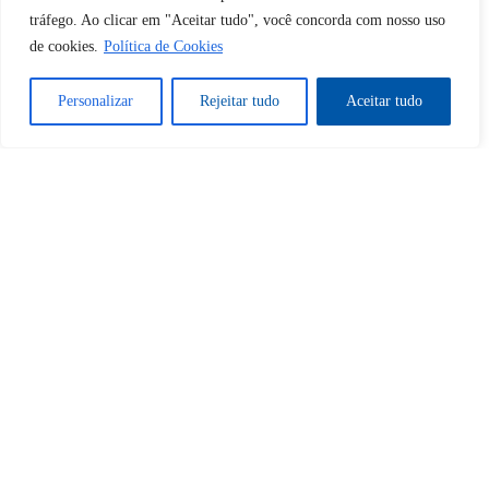
Tem certeza de que deseja
tráfego. Ao clicar em "Aceitar tudo", você concorda com nosso uso
desbloquear esta publicação?
de cookies.
Política de Cookies
Personalizar
Rejeitar tudo
Aceitar tudo
Desbloquear esquerda : 0
Sim
Não
Tem certeza de que deseja
cancelar a assinatura?
Sim
Não