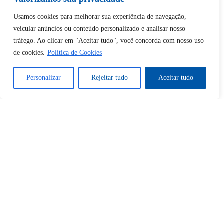
Desbloquear esquerda : 0
Usamos cookies para melhorar sua experiência de navegação,
veicular anúncios ou conteúdo personalizado e analisar nosso
Sim
Não
tráfego. Ao clicar em "Aceitar tudo", você concorda com nosso uso
de cookies.
Política de Cookies
Personalizar
Rejeitar tudo
Aceitar tudo
Tem certeza de que deseja
cancelar a assinatura?
Sim
Não