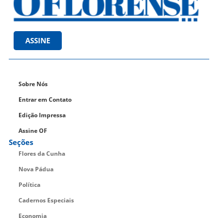
ASSINE
Sobre Nós
Entrar em Contato
Edição Impressa
Assine OF
Seções
Flores da Cunha
Nova Pádua
Política
Cadernos Especiais
Economia