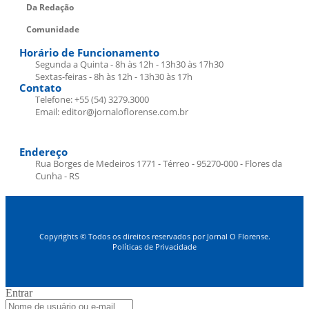
Da Redação
Comunidade
Horário de Funcionamento
Segunda a Quinta - 8h às 12h - 13h30 às 17h30
Sextas-feiras - 8h às 12h - 13h30 às 17h
Contato
Telefone: +55 (54) 3279.3000
Email: editor@jornaloflorense.com.br
Endereço
Rua Borges de Medeiros 1771 - Térreo - 95270-000 - Flores da
Cunha - RS
Copyrights © Todos os direitos reservados por Jornal O Florense.
Políticas de Privacidade
Entrar