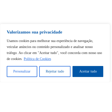
Tem certeza de que deseja
Valorizamos sua privacidade
desbloquear esta publicação?
Usamos cookies para melhorar sua experiência de navegação,
veicular anúncios ou conteúdo personalizado e analisar nosso
Desbloquear esquerda : 0
tráfego. Ao clicar em "Aceitar tudo", você concorda com nosso uso
de cookies.
Política de Cookies
Sim
Não
Personalizar
Rejeitar tudo
Aceitar tudo
Tem certeza de que deseja